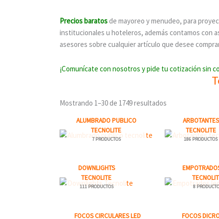
Precios barato
s
de mayoreo y menudeo, para proye
institucionales u hoteleros, además contamos con as
asesores sobre cualquier artículo que desee comprar
¡Comunícate con nosotros y pide tu cotización sin 
T
Mostrando 1–30 de 1749 resultados
ALUMBRADO PUBLICO
ARBOTANTES
TECNOLITE
TECNOLITE
7 PRODUCTOS
186 PRODUCTOS
DOWNLIGHTS
EMPOTRADOS
TECNOLITE
TECNOLI
111 PRODUCTOS
8 PRODUCT
FOCOS CIRCULARES LED
FOCOS DICR