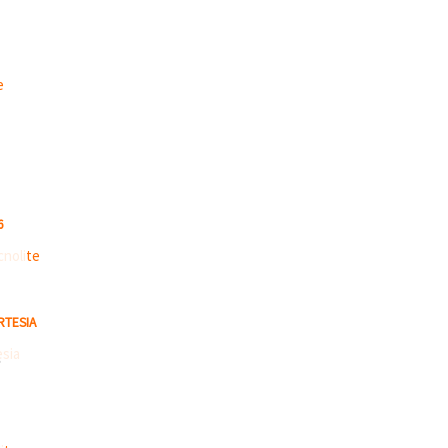
6
RTESIA
S