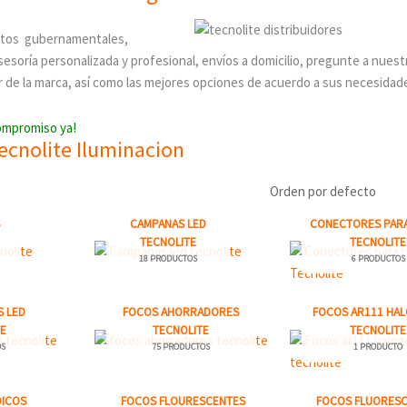
ctos gubernamentales,
esoría personalizada y profesional, envíos a domicilio, pregunte a nuest
 de la marca, así como las mejores opciones de acuerdo a sus necesidad
compromiso ya!
ecnolite Iluminacion
CAMPANAS LED
CONECTORES PARA
TECNOLITE
TECNOLITE
18 PRODUCTOS
6 PRODUCTOS
 LED
FOCOS AHORRADORES
FOCOS AR111 HA
TE
TECNOLITE
TECNOLITE
OS
75 PRODUCTOS
1 PRODUCTO
OICOS
FOCOS FLOURESCENTES
FOCOS FLUORES