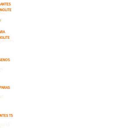
GANTES
CNOLITE
ARA
NOLITE
S
GENOS
S
MPARAS
NTES T5
S