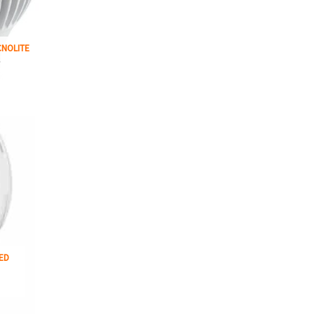
CNOLITE
S
ED