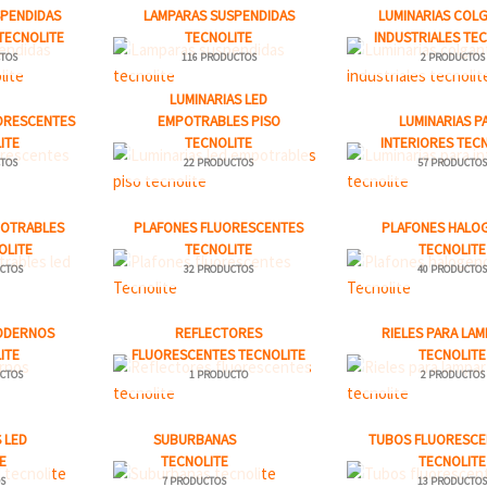
SPENDIDAS
LAMPARAS SUSPENDIDAS
LUMINARIAS COL
TECNOLITE
TECNOLITE
INDUSTRIALES TE
TOS
116 PRODUCTOS
2 PRODUCTOS
LUMINARIAS LED
UORESCENTES
EMPOTRABLES PISO
LUMINARIAS P
ITE
TECNOLITE
INTERIORES TEC
TOS
22 PRODUCTOS
57 PRODUCTO
POTRABLES
PLAFONES FLUORESCENTES
PLAFONES HALO
OLITE
TECNOLITE
TECNOLITE
CTOS
32 PRODUCTOS
40 PRODUCTO
ODERNOS
REFLECTORES
RIELES PARA LA
ITE
FLUORESCENTES TECNOLITE
TECNOLITE
CTOS
1 PRODUCTO
2 PRODUCTOS
 LED
SUBURBANAS
TUBOS FLUORESCE
E
TECNOLITE
TECNOLITE
S
7 PRODUCTOS
13 PRODUCTO