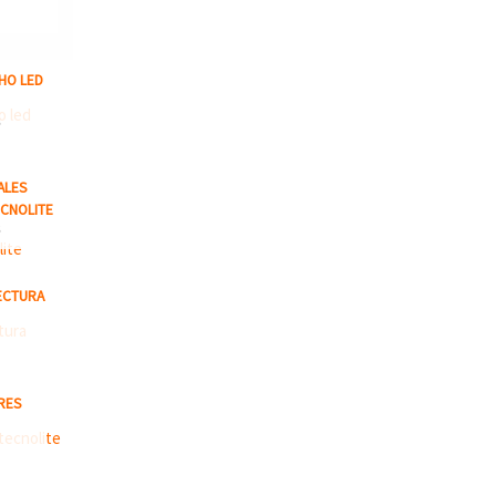
HO LED
S
ALES
CNOLITE
S
ECTURA
RES