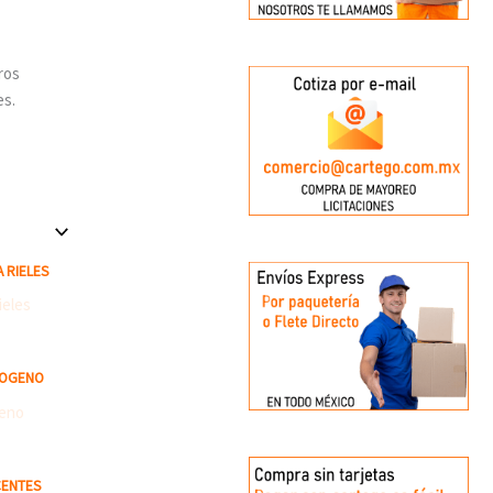
ros
es.
 RIELES
LOGENO
CENTES