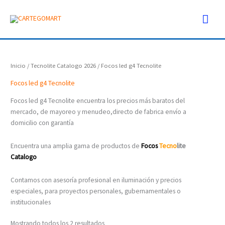
Ir
Men
al
contenido
prin
Inicio
/
Tecnolite Catalogo 2026
/ Focos led g4 Tecnolite
Focos led g4 Tecnolite
Focos led g4 Tecnolite encuentra los precios más baratos del
mercado, de mayoreo y menudeo,directo de fabrica envío a
domicilio con garantía
Encuentra una amplia gama de productos de
Focos
Tecno
lite
Catalogo
Contamos con asesoría profesional en iluminación y precios
especiales, para proyectos personales, gubernamentales o
institucionales
Mostrando todos los 2 resultados