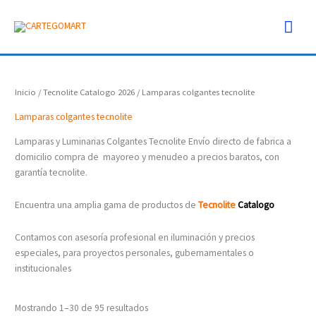
Ir
Men
al
contenido
prin
Inicio
/
Tecnolite Catalogo 2026
/ Lamparas colgantes tecnolite
Lamparas colgantes tecnolite
Lamparas y Luminarias Colgantes Tecnolite Envío directo de fabrica a
domicilio compra de mayoreo y menudeo a precios baratos, con
garantía tecnolite.
Encuentra una amplia gama de productos de
Tecno
lite
Catalogo
Contamos con asesoría profesional en iluminación y precios
especiales, para proyectos personales, gubernamentales o
institucionales
Mostrando 1–30 de 95 resultados