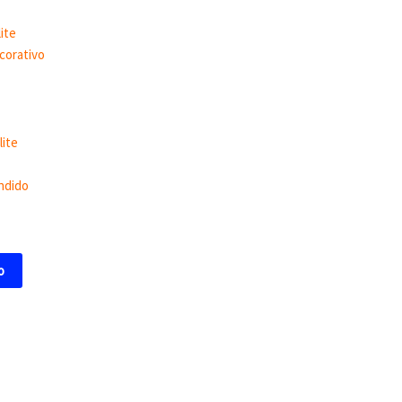
lite
ndido
o