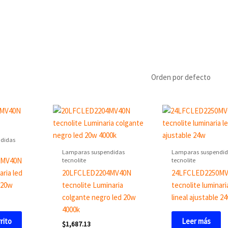
didas
Lamparas suspendidas
Lamparas suspendid
tecnolite
tecnolite
1MV40N
aria led
20LFCLED2204MV40N
24LFCLED2250M
e 20w
tecnolite Luminaria
tecnolite luminari
colgante negro led 20w
lineal ajustable 2
4000k
rrito
Leer más
$
1,687.13