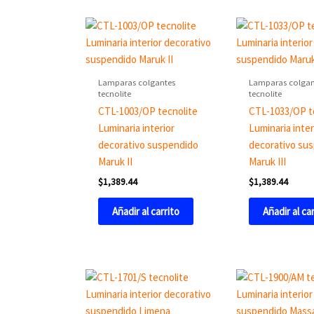
Lamparas colgantes
Lamparas colgan
tecnolite
tecnolite
CTL-1003/OP tecnolite
CTL-1033/OP t
Luminaria interior
Luminaria inter
decorativo suspendido
decorativo su
Maruk II
Maruk III
$
1,389.44
$
1,389.44
Añadir al carrito
Añadir al ca