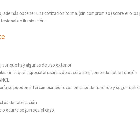
, además obtener una cotización formal (sin compromiso) sobre el o los
fesional en iluminación.
te
r, aunque hay algunas de uso exterior
ales un toque especial al usarlas de decoración, teniendo doble función
 ANCE
oría se pueden intercambiar los focos en caso de fundirse y seguir utiliz
ctos de fabricación
cio ocurre según sea el caso