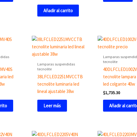
Añadir al carrito
didas
Lamparas suspendid
tecnolite
Lamparas suspendidas
tecnolite
2MV40S
40DLFCLED1002
aria led
38LFCLED2251MVCCTB
tecnolite lampara 
38w
tecnolite luminaria led
led colgante 40w
lineal ajustable 38w
$
1,735.30
rrito
Añadir al carrit
Leer más