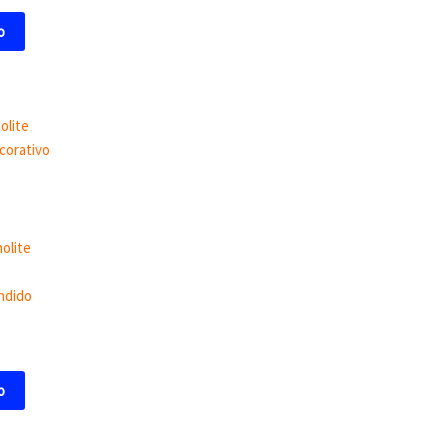
o
olite
ndido
o