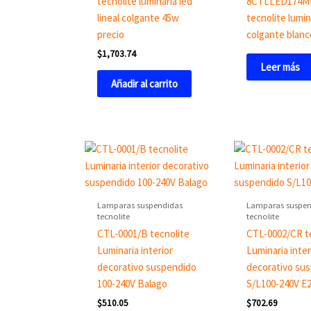
tecnolite luminaria led
8CTLLED174M
lineal colgante 45w
tecnolite lumin
precio
colgante blanc
$
1,703.74
Leer más
Añadir al carrito
Lamparas suspendidas
Lamparas suspen
tecnolite
tecnolite
CTL-0001/B tecnolite
CTL-0002/CR t
Luminaria interior
Luminaria inter
decorativo suspendido
decorativo su
100-240V Balago
S/L100-240V E
$
510.05
$
702.69