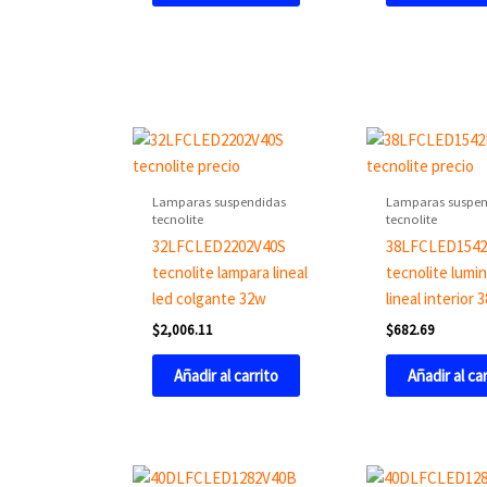
Lamparas suspendidas
Lamparas suspen
tecnolite
tecnolite
32LFCLED2202V40S
38LFCLED154
tecnolite lampara lineal
tecnolite lumin
led colgante 32w
lineal interior 
$
2,006.11
$
682.69
Añadir al carrito
Añadir al ca