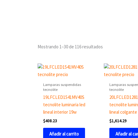
Mostrando 1–30 de 116 resultados
Lamparas suspendidas
Lamparas suspen
tecnolite
tecnolite
19LFCLED1541MV40S
20LFCLED128
tecnolite luminaria led
tecnolite lumin
lineal interior 19w
lineal colgant
$
408.23
$
1,614.29
Añadir al carrito
Añadir al ca