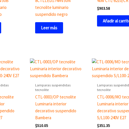
V30B
8CTLLED174MV30N
40w CTL-8210/CR
ario
tecnolite luminario
$
903.58
o
suspendido negro
Añadir al carrit
Leer más
didas
Lamparas suspendidas
Lamparas suspendid
tecnolite
tecnolite
ecnolite
CTL-0003/OP tecnolite
CTL-0006/MO tecn
ior
Luminaria interior
Luminaria interior
spendido
decorativo suspendido
decorativo suspe
27
Bambera
S/L100-240V E27
$
510.05
$
351.35