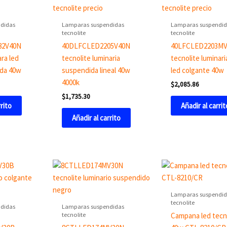
didas
Lamparas suspendidas
Lamparas suspendid
tecnolite
tecnolite
82V40N
40DLFCLED2205V40N
40LFCLED2203MV
ra led
tecnolite luminaria
tecnolite luminaria
ida 40w
suspendida lineal 40w
led colgante 40w
4000k
$
2,085.86
$
1,735.30
rrito
Añadir al carrit
Añadir al carrito
Lamparas suspendid
tecnolite
didas
Lamparas suspendidas
tecnolite
Campana led tecn