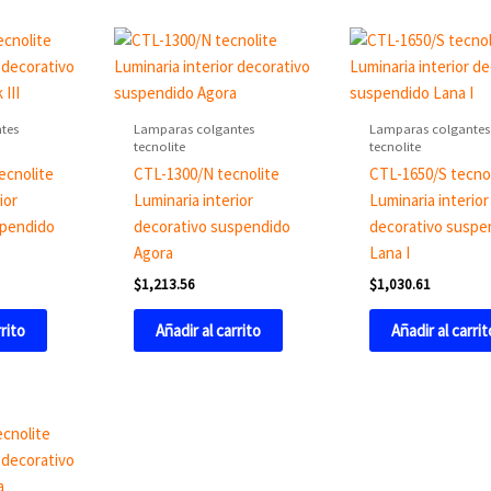
tes
Lamparas colgantes
Lamparas colgantes
tecnolite
tecnolite
ecnolite
CTL-1300/N tecnolite
CTL-1650/S tecno
ior
Luminaria interior
Luminaria interior
spendido
decorativo suspendido
decorativo suspe
Agora
Lana I
$
1,213.56
$
1,030.61
rrito
Añadir al carrito
Añadir al carrit