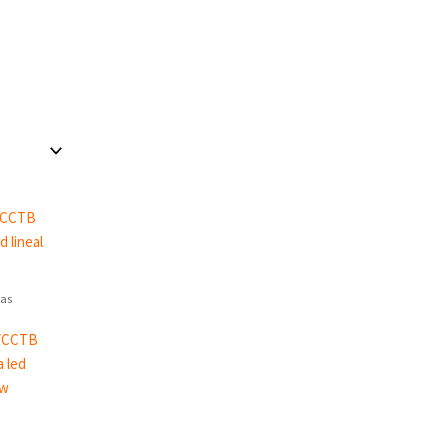
as
VCCTB
a led
4w