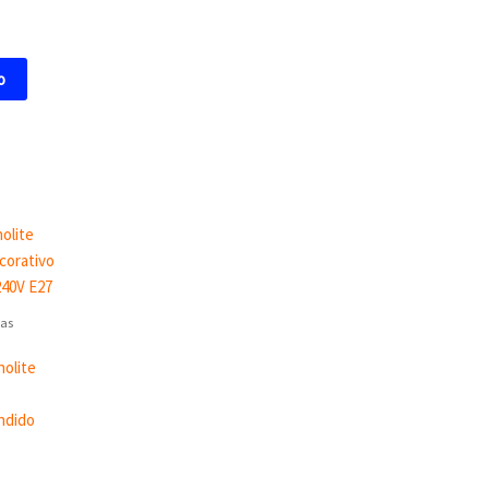
o
as
olite
ndido