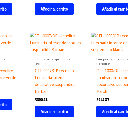
rrito
Añadir al carrito
Añadir al carrit
tes
Lamparas suspendidas
Lamparas colgantes
tecnolite
tecnolite
cnolite
CTL-0007/OP tecnolite
CTL-1000/OP tecn
nte verde
Luminaria interior
Luminaria interior
decorativo suspendido
decorativo suspe
Barban
Maruk
$
390.38
$
615.57
rrito
Añadir al carrito
Añadir al carrit