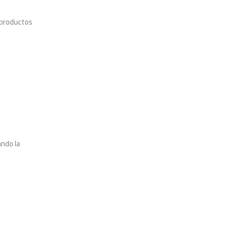
 productos
ando la