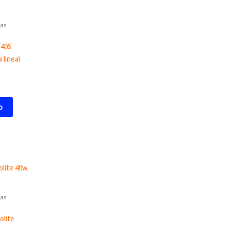
as
40S
 lineal
o
as
olite