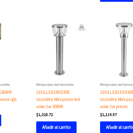
cnolite
Minipostes led tecnolite
Minipostes led tecnol
RGBWM
1SOLLED10VD30S
1SOLLED11VD30
 poste rgb
tecnolite Mini poste led
tecnolite Mini pos
solar 1w 3000K
solar 1w precio
$
1,320.72
$
1,119.97
Añadir al carrito
Añadir al carrit