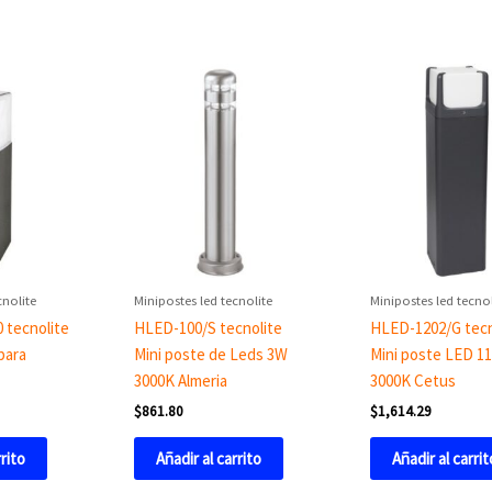
cnolite
Minipostes led tecnolite
Minipostes led tecnol
 tecnolite
HLED-100/S tecnolite
HLED-1202/G tecn
para
Mini poste de Leds 3W
Mini poste LED 1
3000K Almeria
3000K Cetus
$
861.80
$
1,614.29
rrito
Añadir al carrito
Añadir al carrit