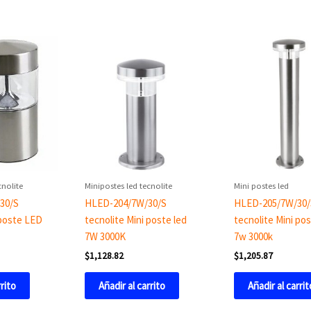
cnolite
Minipostes led tecnolite
Mini postes led
30/S
HLED-204/7W/30/S
HLED-205/7W/30/
 poste LED
tecnolite Mini poste led
tecnolite Mini po
7W 3000K
7w 3000k
$
1,128.82
$
1,205.87
rrito
Añadir al carrito
Añadir al carrit