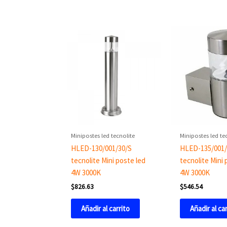
Minipostes led tecnolite
Minipostes led te
HLED-130/001/30/S
HLED-135/001/
tecnolite Mini poste led
tecnolite Mini
4W 3000K
4W 3000K
$
826.63
$
546.54
Añadir al carrito
Añadir al ca