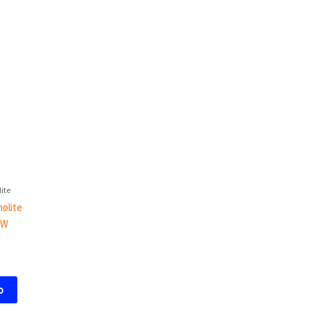
ite
olite
1W
o