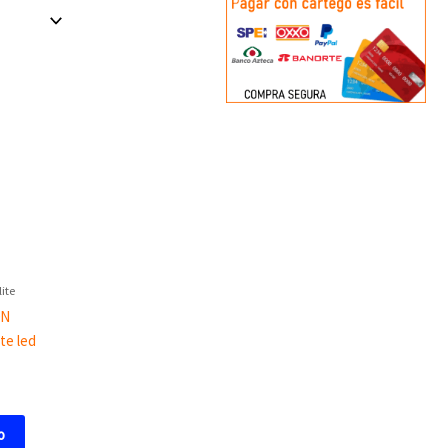
ite
0N
te led
o