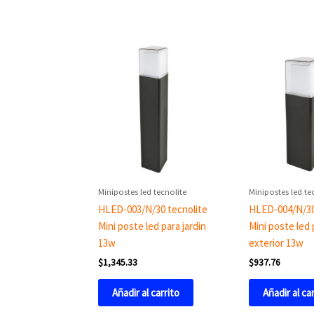
Minipostes led tecnolite
Minipostes led te
HLED-003/N/30 tecnolite
HLED-004/N/30
Mini poste led para jardin
Mini poste led 
13w
exterior 13w
$
1,345.33
$
937.76
Añadir al carrito
Añadir al ca