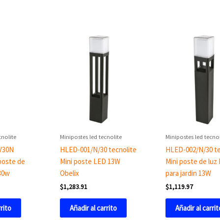
cnolite
Minipostes led tecnolite
Minipostes led tecnol
V30N
HLED-001/N/30 tecnolite
HLED-002/N/30 te
 poste de
Mini poste LED 13W
Mini poste de luz
 30w
Obelix
para jardin 13W
$
1,283.91
$
1,119.97
rrito
Añadir al carrito
Añadir al carrit