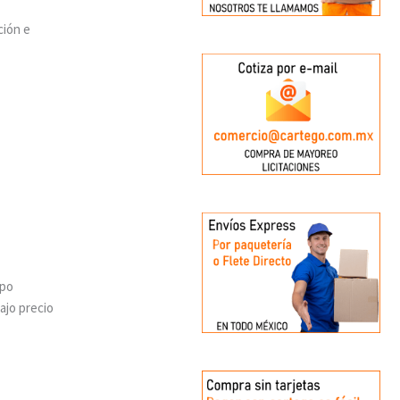
ción e
mpo
ajo precio