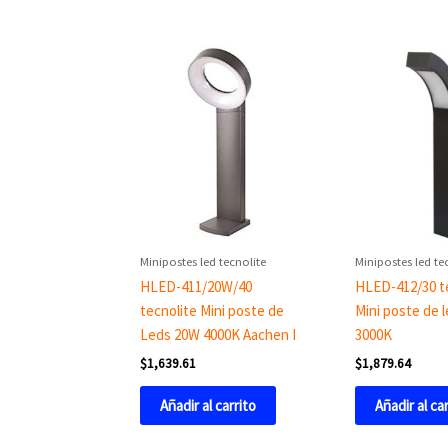
Minipostes led tecnolite
Minipostes led te
HLED-411/20W/40
HLED-412/30 t
tecnolite Mini poste de
Mini poste de 
Leds 20W 4000K Aachen I
3000K
$
1,639.61
$
1,879.64
Añadir al carrito
Añadir al ca