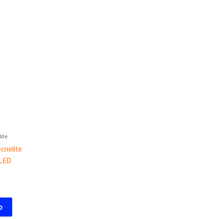
ite
cnolite
 LED
o