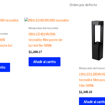
Minipostes led tecnolite
cnolite
09HLED431MV30N
30N
tecnolite Mini poste de
poste luz
luz led 9w 3000k
$
1,268.17
Añadir al carrito
rrito
Minipostes led tecnol
10HLED1205MV3
tecnolite Mini pos
10w 3000k
$
1,345.33
Añadir al carrit