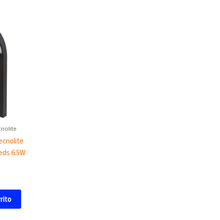
cnolite
ecnolite
leds 6.5W
rrito