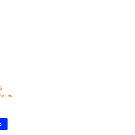
S
ste Led
o