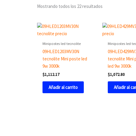
Mostrando todos los 22 resultados
Minipostes led tecnolite
Minipostes led te
09HLED1203MV30N
09HLED429MV
tecnolite Mini poste led
tecnolite Mini 
9w 3000k
led 9w 3000k
$
1,112.17
$
1,072.80
Añadir al carrito
Añadir al ca