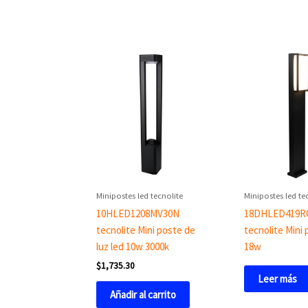
Minipostes led tecnolite
Minipostes led te
10HLED1208MV30N
18DHLED419
tecnolite Mini poste de
tecnolite Mini
luz led 10w 3000k
18w
$
1,735.30
Leer más
Añadir al carrito