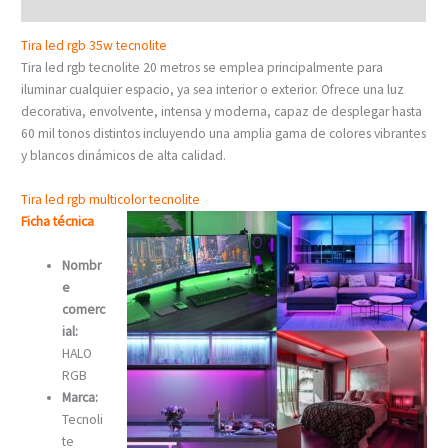
Valoraciones (0)
Tira led rgb 35w tecnolite
Tira led rgb tecnolite 20 metros se emplea principalmente para
iluminar cualquier espacio, ya sea interior o exterior. Ofrece una luz
decorativa, envolvente, intensa y moderna, capaz de desplegar hasta
60 mil tonos distintos incluyendo una amplia gama de colores vibrantes
y blancos dinámicos de alta calidad.
Tira led rgb multicolor tecnolite
Ficha técnica
Nombr
e
comerc
ial:
HALO
RGB
Marca:
Tecnoli
te