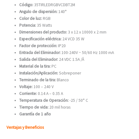
Código:
35TIRLEDRGBVCDBT2M
Angulo de dispersión:
140°
Color de luz:
RGB
Potencia:
35 Watts
Dimensiones del producto:
3 x 12 x 10000 x 2 mm
Especificación eléctrica:
24 VCD 35 W
Factor de protección:
IP20
Entrada del Eliminador:
100-240V ~ 50/60 Hz 1000 mA
Salida del Eliminador:
24 VDC 1.5A /Â
Material de la tira:
PC
Instalación/Aplicación:
Sobreponer
Terminado de la tira:
Blanco
Voltaje:
100 – 240 V
Corriente:
0.14 A – 0.35 A
Temperatura de Operación:
-25 / 50° C
Tiempo de vida:
20 mil horas
Garantía de 1 año
Ventajas y Beneficios