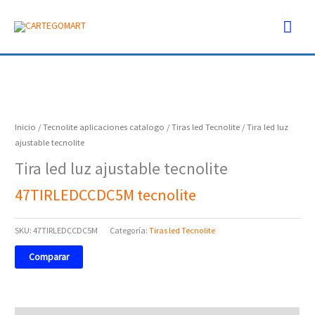
Ir
Men
al
contenido
prin
Inicio
/
Tecnolite aplicaciones catalogo
/
Tiras led Tecnolite
/ Tira led luz
ajustable tecnolite
Tira led luz ajustable tecnolite
47TIRLEDCCDC5M tecnolite
SKU:
47TIRLEDCCDC5M
Categoría:
Tiras led Tecnolite
Comparar