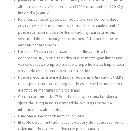
¡Elige la temperatura de color ideal para cada espacio! Puedes
alternar entre luz cálida brillante (3000 K), luz neutra (4000 K) y
luz de día (6500 K).
Para realizar estos ajustes, se requiere el uso del controlador
AC7121B y el control remoto AC7120B, con los cuales también
puedes cambiar modos de iluminación, ajustar saturación,
velocidad de transición y más opciones. (Estos accesorios se
venden por separado).
Las tiras LED están equipadas con un adhesivo de alta
adherencia 3M, lo que garantiza que se mantengan firmes una
vez colocadas, siempre y cuando la superficie esté limpia, seca
y nivelada en el momento de su instalación.
Puedes recortar a le medida que requieras la tira cada 14 LEDs
en los puntos indicados, asegurando así que el funcionamiento
eléctrico se mantenga sin problemas.
Con una potencia de 47 W, esta tira proporciona luz blanca
ajustable, aunque no es compatible con reguladores de
intensidad (no atenuable).
Funciona a una tensión nominal de 24 V.
El cable de alimentación, el controlador y demás accesorios no
están incluidos y deben adquirirse por separado.