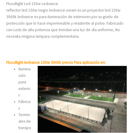
Floodlight Led 150w Ledvance
reflector led 150w negro ledvance-osram es un proyector led 150w
3000k ledvance es para iluminación de exteriores por su grado de
protección que lo hace impermeable y resistente al polvo. Fabricado
con Leds de alta potencia que brindan una luz de día uniforme, No
necesita ninguna lampara complementaria.
Floodlight ledvance 150w 3000k precio Para aplicación en:
Ilumina
ción
para
exterio
r:
Fábrica
s
Termin
ales de
transpo