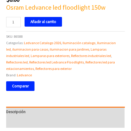
Osram Ledvance led floodlight 150w
Añadir al carrito
SKU:
86588
Categorías:
Ledvance Catalogo 2026
,
Iluminación catalogo
,
Iluminacion
led
,
iluminacion para casas
,
iluminacion para jardines
,
Lamparas
industriales led
,
Lamparas para exteriores
,
Reflectores industriales led
,
Reflectores led
,
Reflectores led Ledvance Floodlights
,
Reflectores led para
estacionamientos
,
Reflectores para exterior
Brand:
Ledvance
Comparar
Descripción
Valoraciones (0)