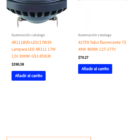
Iluminación catalogo
Iluminación catalogo
AR111BVD-LED/17W30
42759 Tubo fluorecente T5
Lampara LED AR111 17W
49W 4000K 127-277V
12V 3000K G53 850LM
$
70.27
$
390.38
Añadir al carrito
Añadir al carrito