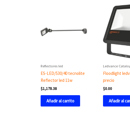
Reflectores led
Ledvance Catalo
ES-LED/530/40 tecnolite
Floodlight led
Reflector led 11w
precio
$
1,178.38
$
0.00
Añadir al carrito
Añadir al ca