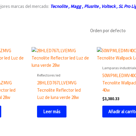
ejores marcas del mercado:
Tecnolite
,
Magg
, Plusrite ,
Volteck
,
SL Pro Li
Lamparas industriale
Reflectores led
50WPMLEDMV40
AZMVG
28HLED767LLVEMVG
Tecnolite Wallpac
ector led
Tecnolite Reflector led
40w
ul 28w
Luz de luna verde 28w
$
3,380.33
Añadir al carrit
Leer más