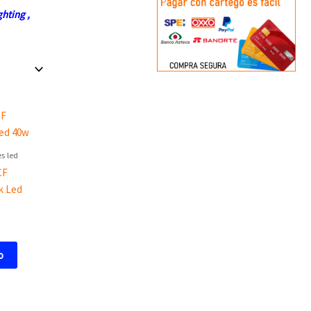
ghting
,
s led
CF
k Led
o