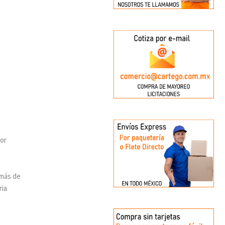
yor
emás de
ria