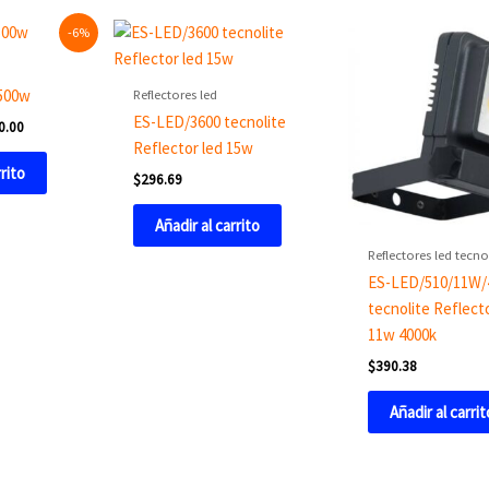
al
Current
-6%
price
is:
0.00.
$6,600.00.
Reflectores led
500w
ES-LED/3600 tecnolite
0.00
Reflector led 15w
rrito
$
296.69
Añadir al carrito
Reflectores led tecno
ES-LED/510/11W/
tecnolite Reflect
11w 4000k
$
390.38
Añadir al carrit