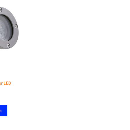
or LED
o