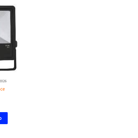
2026
nce
o