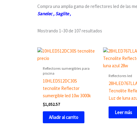
Compra una amplia gama de reflectores led de las m
Sanelec
,
Saglite
,
Mostrando 1–30 de 107 resultados
Reflectores sumergibles para
piscina
Reflectores led
10HLED512DC30S
28HLED767LL
tecnolite Reflector
Tecnolite Refl
sumergible led 10w 3000k
Luz de luna az
$
1,052.57
Leer más
Añadir al carrito