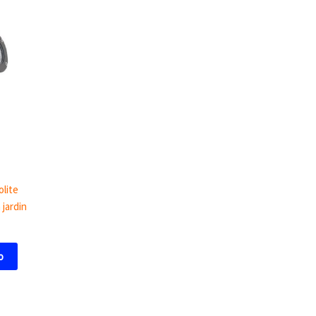
lite
 jardin
o