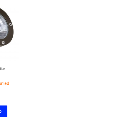
lite
or led
o