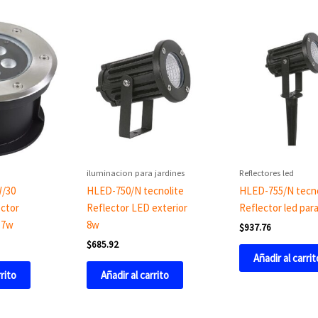
iluminacion para jardines
Reflectores led
W/30
HLED-750/N tecnolite
HLED-755/N tecno
ector
Reflector LED exterior
Reflector led para
 7w
8w
$
937.76
$
685.92
Añadir al carrit
rrito
Añadir al carrito