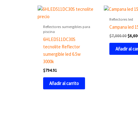
Origin
price
was:
Reflectores led
$7,00
Reflectores sumergibles para
Campana led 1
piscina
$
7,000.00
$
6,60
6HLED511DC30S
tecnolite Reflector
Añadir al ca
sumergible led 6.5w
3000k
$
794.91
Añadir al carrito