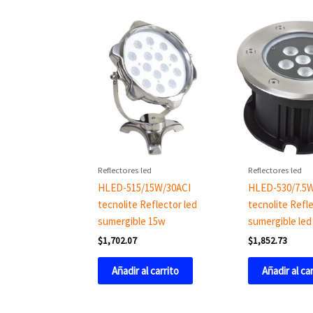
Reflectores led
Reflectores led
HLED-515/15W/30ACI
HLED-530/7.5
tecnolite Reflector led
tecnolite Refl
sumergible 15w
sumergible led
$
1,702.07
$
1,852.73
Añadir al carrito
Añadir al ca