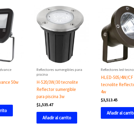
edvance
Reflectores sumergibles para
Reflectores led tecno
piscina
HLED-505/4W/CF
dvance 50w
H-520/3W/30 tecnolite
tecnolite Reflect
Reflector sumergible
4w
para piscina 3w
$
3,513.45
$
1,535.47
rrito
Añadir al carrit
Añadir al carrito