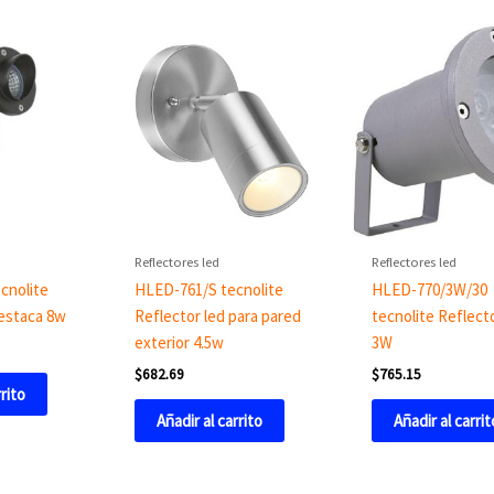
Reflectores led
Reflectores led
cnolite
HLED-761/S tecnolite
HLED-770/3W/30
 estaca 8w
Reflector led para pared
tecnolite Reflect
exterior 4.5w
3W
$
682.69
$
765.15
rrito
Añadir al carrito
Añadir al carrit