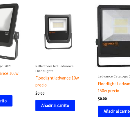
go 2026
Reflectores led Ledvance
Floodlights
vance 100w
Ledvance Catalogo 
Floodlight ledvance 10w
Floodlight Ledva
precio
150w precio
$
0.00
$
0.00
rrito
Añadir al carrito
Añadir al carrit