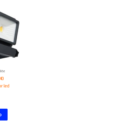
lite
40
or led
o