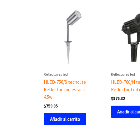
Reflectores led
Reflectores led
HLED-756/S tecnolite
HLED-760/N te
Reflector con estaca
Reflector Led
4.5w
$
976.32
$
759.85
Añadir al ca
Añadir al carrito