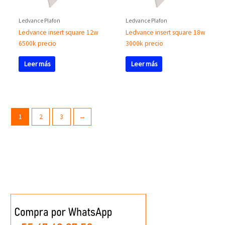
Ledvance Plafon
Ledvance Plafon
Ledvance insert square 12w
Ledvance insert square 18w
6500k precio
3000k precio
Leer más
Leer más
1
2
3
→