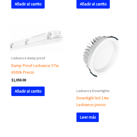
Añadir al carrito
Añadir al carrito
Ledvance damp proof
Damp Proof Ledvance 57w
6500k Precio
$
1,050.00
Ledvance Downlights
Añadir al carrito
Downlight led 14w
Ledvance precio
Leer más