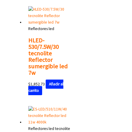
Reflectores led
HLED-
530/7.5W/30
tecnolite
Reflector
sumergible led
7w
$
1,852.73
Añadir al
carrito
Reflectores led tecnolite