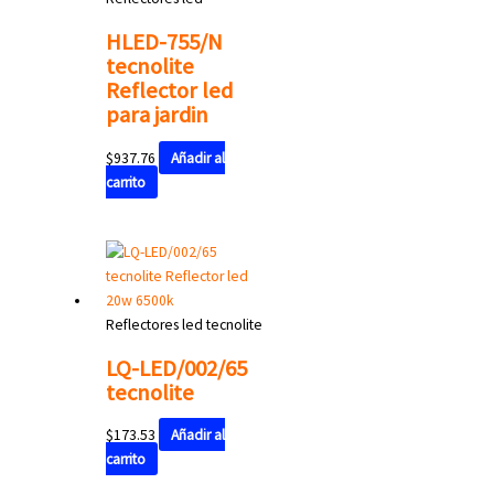
HLED-755/N
tecnolite
Reflector led
para jardin
$
937.76
Añadir al
carrito
Reflectores led tecnolite
LQ-LED/002/65
tecnolite
$
173.53
Añadir al
carrito