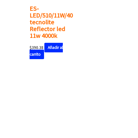
ES-
LED/510/11W/40
tecnolite
Reflector led
11w 4000k
$
390.38
Añadir al
carrito