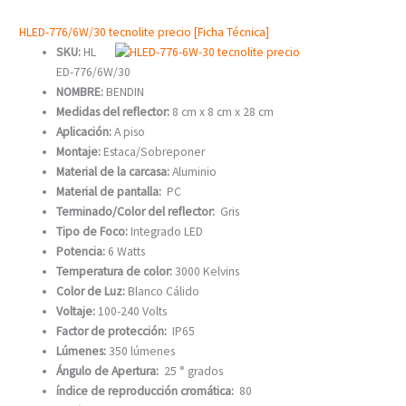
HLED-776/6W/30 tecnolite precio [Ficha Técnica]
SKU:
HL
ED-776/6W/30
NOMBRE:
BENDIN
Medidas del reflector:
8 cm x 8 cm x 28 cm
Aplicación:
A piso
Montaje:
Estaca/Sobreponer
Material de la carcasa:
Aluminio
Material de pantalla:
PC
Terminado/Color del reflector:
Gris
Tipo de Foco:
Integrado LED
Potencia:
6 Watts
Temperatura de color:
3000 Kelvins
Color de Luz:
Blanco Cálido
Voltaje:
100-240 Volts
Factor de protección:
IP65
Lúmenes:
350 lúmenes
Ángulo de Apertura:
25 ° grados
índice de reproducción cromática:
80