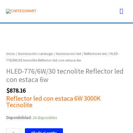
Ir
Men
al
contenido
prin
HLED-
776/6W/30
tecnolite
Inicio
/
Iluminación catalogo
/
Iluminacion led
/
Reflectores led
/ HLED-
Reflector
776/6W/30 tecnolite Reflector led con estaca 6w
led
HLED-776/6W/30 tecnolite Reflector led
con
con estaca 6w
estaca
6w
$
878.16
cantidad
Reflector led con estaca 6W 3000K
Tecnolite
Disponibilidad:
24 disponibles