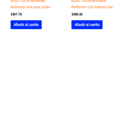
HLED-755/N tecnolite
HLED-750/N tecnolite
Reflector led para jardin
Reflector LED exterior 8w
$
937.76
$
685.92
Añadir al carrito
Añadir al carrito