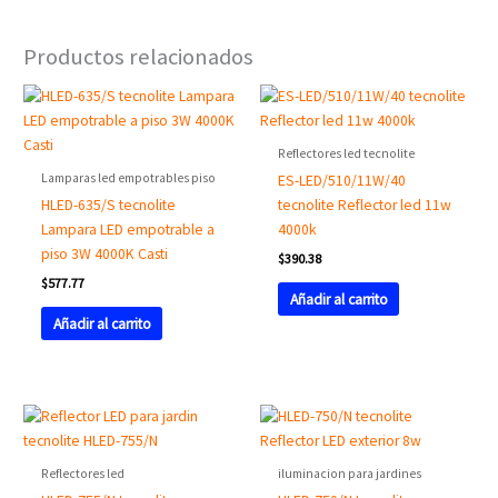
Productos relacionados
Reflectores led tecnolite
Lamparas led empotrables piso
ES-LED/510/11W/40
HLED-635/S tecnolite
tecnolite Reflector led 11w
Lampara LED empotrable a
4000k
piso 3W 4000K Casti
$
390.38
$
577.77
Añadir al carrito
Añadir al carrito
Reflectores led
iluminacion para jardines