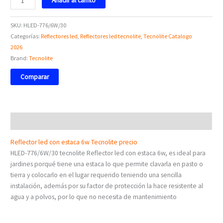
Añadir al carrito
SKU:
HLED-776/6W/30
Categorías:
Reflectores led
,
Reflectores led tecnolite
,
Tecnolite Catalogo
2026
Brand:
Tecnolite
Comparar
Descripción
Reflector led con estaca 6w Tecnolite precio
HLED-776/6W/30 tecnolite Reflector led con estaca 6w, es ideal para
jardines porqué tiene una estaca lo que permite clavarla en pasto o
tierra y colocarlo en el lugar requerido teniendo una sencilla
instalación, además por su factor de protección la hace resistente al
agua y a polvos, por lo que no necesita de mantenimiento