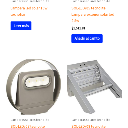
Lamparas solares tecnolite
Lamparas solares tecnolite
Lampara led solar 10w
SOL-LED/05 tecnolite
tecnolite
Lampara exterior solar led
2.8w
Leer más
$
1,511.81
Añadir al carrito
Lamparas solares tecnolite
Lamparas solares tecnolite
SOL-LED/07 tecnolite
SOL-LED/08 tecnolite