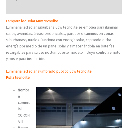
Valoraciones (0)
Lampara led solar 60w tecnolite
Luminaria led solar suburbana 60w tecnolite se emplea para iluminar
calles, avenidas, áreas residenciales, parques o caminos en zonas
suburbanas y rurales. Funciona con energía solar, captando dicha
energía por medio de un panel solar y almacenándola en baterías
recargables para su uso nocturno, este modelo incluye control remoto
y poste para instalación.
Luminaria led solar alumbrado publico 60w tecnolite
Ficha tecnolite
Nombr
e
comerc
ial:
CORON
A III
Marca: