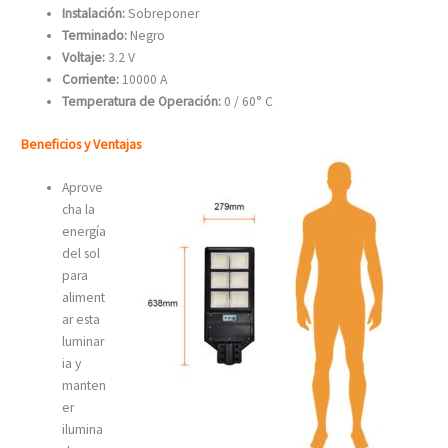
Instalación:
Sobreponer
Terminado:
Negro
Voltaje:
3.2 V
Corriente:
10000 A
Temperatura de Operación:
0 / 60° C
Beneficios y Ventajas
Aprove
cha la
energía
del sol
para
aliment
ar esta
luminar
ia y
manten
er
ilumina