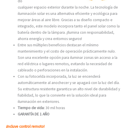
do
cualquier espacio exterior durante la noche. La tecnología de
iluminación solar es una alternativa eficiente y ecológica para
mejorar áreas al aire libre. Gracias a su diseño compacto e
integrado, este modelo incorpora tanto el panel solar como la
batería dentro de la lámpara. ¡Ilumina con responsabilidad,
ahorra energía y crea entornos seguros!
Entre sus múltiples beneficios destacan el mínimo
mantenimiento y el costo de operación prácticamente nulo.
Son una excelente opción para iluminar zonas sin acceso a la
red eléctrica o lugares remotos, evitando la necesidad de
cableado o perforaciones en la instalación.
Con su fotocelda incorporada, la luz se encenderá
automáticamente al anochecer y se apagará con la luz del día.
Su estructura resistente garantiza un alto nivel de durabilidad y
fiabilidad, lo que la convierte en la solución ideal para
iluminación en exteriores.
Tiempo de vida:
30 mil horas
GARANTÍA DE 1 AÑO
¡Incluye control remoto!