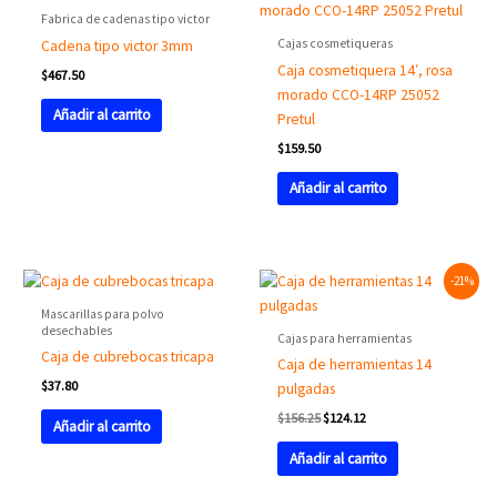
Fabrica de cadenas tipo victor
Cajas cosmetiqueras
Cadena tipo victor 3mm
Caja cosmetiquera 14′, rosa
$
467.50
morado CCO-14RP 25052
Añadir al carrito
Pretul
$
159.50
Añadir al carrito
Original
Current
-21%
price
price
was:
is:
Mascarillas para polvo
$156.25.
$124.12.
desechables
Cajas para herramientas
Caja de cubrebocas tricapa
Caja de herramientas 14
$
37.80
pulgadas
$
156.25
$
124.12
Añadir al carrito
Añadir al carrito