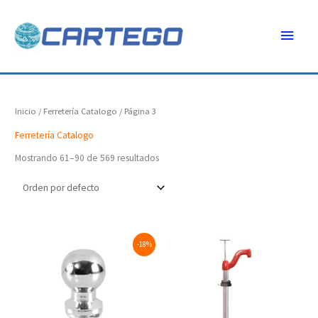
Ir
Menú
al
contenido
princ
Inicio
/
Ferretería Catalogo
/ Página 3
Ferretería Catalogo
Mostrando 61–90 de 569 resultados
Original
Current
-18%
price
price
was:
is:
$125.63.
$103.00.