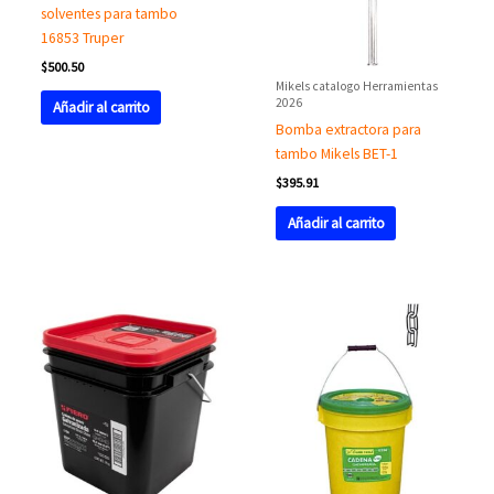
solventes para tambo
16853 Truper
$
500.50
Mikels catalogo Herramientas
2026
Añadir al carrito
Bomba extractora para
tambo Mikels BET-1
$
395.91
Añadir al carrito