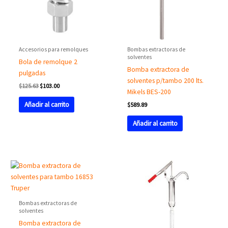
Accesorios para remolques
Bombas extractoras de
solventes
Bola de remolque 2
Bomba extractora de
pulgadas
solventes p/tambo 200 lts.
$
125.63
$
103.00
Mikels BES-200
Añadir al carrito
$
589.89
Añadir al carrito
Bombas extractoras de
solventes
Bomba extractora de