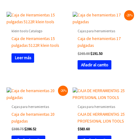
Original
Current
-28%
price
price
was:
is:
$265.00.
$191.50.
klein tools Catalogo
Cajas para herramientas
Caja de Herramientas 15
Caja de herramientas 17
pulgadas 5122R klein tools
pulgadas
$
265.00
$
191.50
Leer más
Añadir al carrito
Original
Current
-26%
price
price
was:
is:
$388.75.
$286.52.
Cajas para herramientas
Cajas para herramientas
Caja de herramientas 20
CAJA DE HERRAMIENTAS 25
pulgadas
PROFESIONAL LION TOOLS
$
388.75
$
286.52
$
583.60