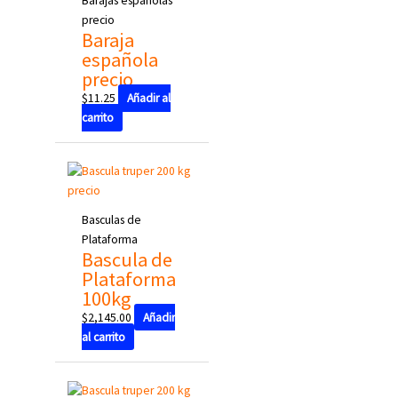
Barajas españolas
precio
Baraja
española
precio
$
11.25
Añadir al
carrito
Basculas de
Plataforma
Bascula de
Plataforma
100kg
$
2,145.00
Añadir
al carrito