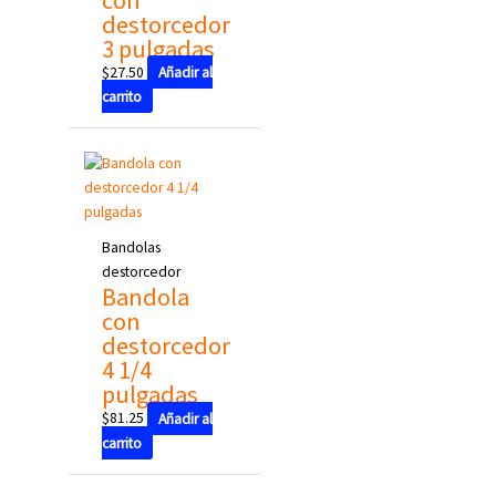
destorcedor
3 pulgadas
$
27.50
Añadir al
carrito
Bandolas
destorcedor
Bandola
con
destorcedor
4 1/4
pulgadas
$
81.25
Añadir al
carrito