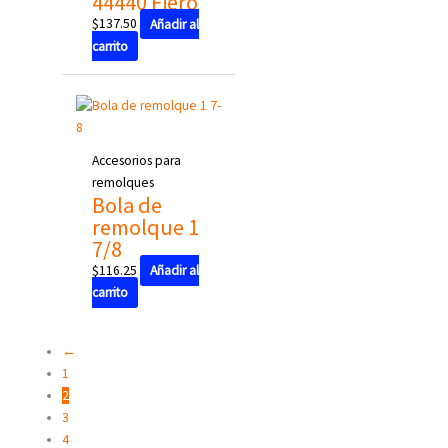
44440 Fiero
$
137.50
Añadir al
carrito
Accesorios para
remolques
Bola de
remolque 1
7/8
$
116.25
Añadir al
carrito
←
1
2
3
4