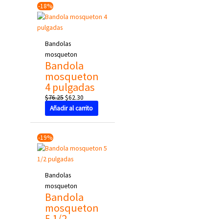
-18%
price
price
was:
is:
$76.25.
$62.30.
Bandolas
mosqueton
Bandola
mosqueton
4 pulgadas
$
76.25
$
62.30
Añadir al carrito
Original
Current
-19%
price
price
was:
is:
$155.00.
$125.50.
Bandolas
mosqueton
Bandola
mosqueton
5 1/2