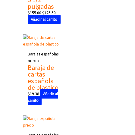
pulgadas
$
155.00
$
125.50
Añadir al carrito
Barajas españolas
precio
Baraja de
cartas
española
de plastico
$
19.38
Añadir al
carrito