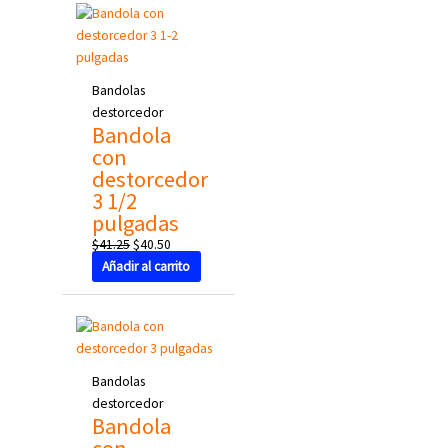
was:
is:
$41.25.
$40.50.
Bandolas
destorcedor
Bandola
con
destorcedor
3 1/2
pulgadas
$
41.25
$
40.50
Añadir al carrito
Bandolas
destorcedor
Bandola
con