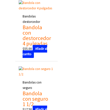
Bandolas
destorcedor
Bandola
con
destorcedor
4 pulgadas
$
55.00
Añadir al
carrito
Bandolas con
seguro
Bandola
con seguro
1 1/2
$
17.50
Añadir al