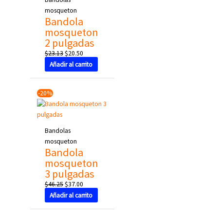
mosqueton
Bandola
mosqueton
2 pulgadas
$
23.13
$
20.50
Añadir al carrito
Original
Current
-20%
price
price
was:
is:
$46.25.
$37.00.
Bandolas
mosqueton
Bandola
mosqueton
3 pulgadas
$
46.25
$
37.00
Añadir al carrito
Original
Current