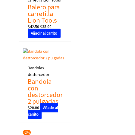
carretilla Lion Tools
Balero para
carretilla
Lion Tools
$
42.50
$
35.00
Añadir al carrito
Bandolas
destorcedor
Bandola
con
destorcedor
2 pulgadas
$
20.00
Añadir al
carrito
Original
Current
-2%
price
price