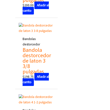
pulgadas
$
200.00
Añadir al
carrito
Bandolas
destorcedor
Bandola
destorcedor
de laton 3
3/8
pulgadas
$
198.75
Añadir al
carrito