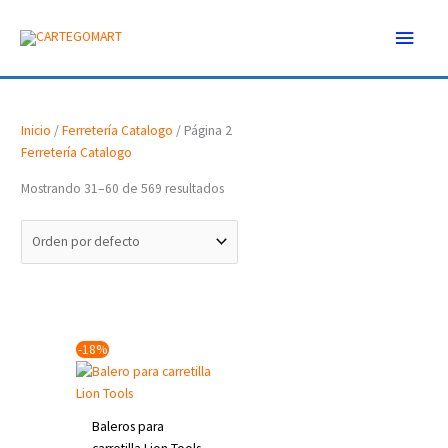
Ir
Menú
al
contenido
princ
Inicio
/
Ferretería Catalogo
/ Página 2
Ferretería Catalogo
Mostrando 31–60 de 569 resultados
Original
Current
-18%
price
price
was:
is:
$42.50.
$35.00.
Baleros para