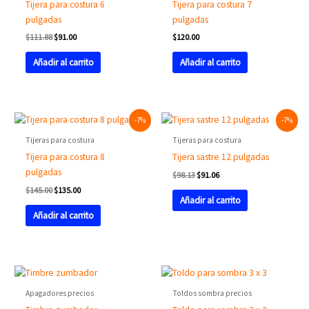
Tijera para costura 6
Tijera para costura 7
pulgadas
pulgadas
$
111.88
$
91.00
$
120.00
Añadir al carrito
Añadir al carrito
Original
Current
Original
Current
-7%
-7%
price
price
price
price
was:
is:
was:
is:
Tijeras para costura
Tijeras para costura
$145.00.
$135.00.
$98.13.
$91.06.
Tijera para costura 8
Tijera sastre 12 pulgadas
pulgadas
$
98.13
$
91.06
$
145.00
$
135.00
Añadir al carrito
Añadir al carrito
Apagadores precios
Toldos sombra precios