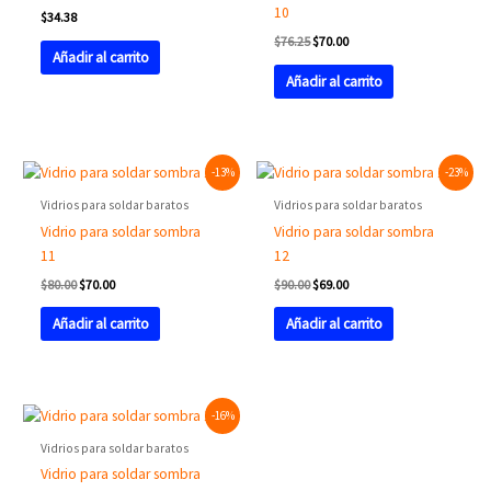
10
$
34.38
$
76.25
$
70.00
Añadir al carrito
Añadir al carrito
Original
Current
Original
Current
-13%
-23%
price
price
price
price
was:
is:
was:
is:
Vidrios para soldar baratos
Vidrios para soldar baratos
$80.00.
$70.00.
$90.00.
$69.00.
Vidrio para soldar sombra
Vidrio para soldar sombra
11
12
$
80.00
$
70.00
$
90.00
$
69.00
Añadir al carrito
Añadir al carrito
Original
Current
-16%
price
price
was:
is:
Vidrios para soldar baratos
$83.75.
$70.00.
Vidrio para soldar sombra