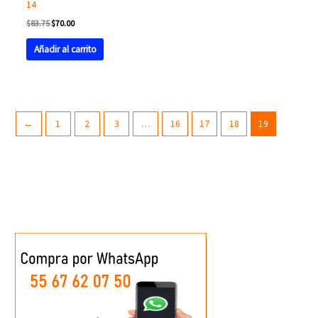
14
$
83.75
$
70.00
Añadir al carrito
←
1
2
3
…
16
17
18
19