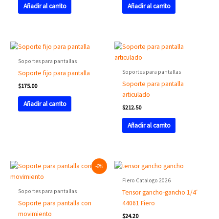
Añadir al carrito
Añadir al carrito
Soportes para pantallas
Soportes para pantallas
Soporte fijo para pantalla
Soporte para pantalla
$
175.00
articulado
Añadir al carrito
$
212.50
Añadir al carrito
Original
Current
-6%
price
price
was:
is:
Fiero Catalogo 2026
$288.75.
$271.50.
Soportes para pantallas
Tensor gancho-gancho 1/4′
Soporte para pantalla con
44061 Fiero
movimiento
$
24.20