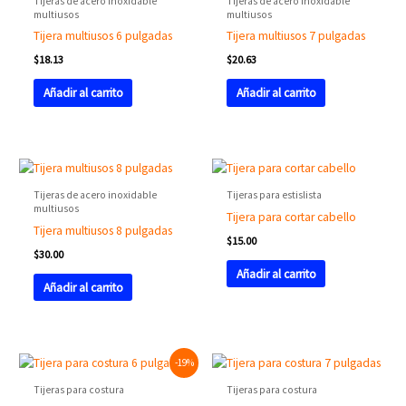
Tijeras de acero inoxidable
Tijeras de acero inoxidable
multiusos
multiusos
Tijera multiusos 6 pulgadas
Tijera multiusos 7 pulgadas
$
18.13
$
20.63
Añadir al carrito
Añadir al carrito
Tijeras de acero inoxidable
Tijeras para estislista
multiusos
Tijera para cortar cabello
Tijera multiusos 8 pulgadas
$
15.00
$
30.00
Añadir al carrito
Añadir al carrito
Original
Current
-19%
price
price
was:
is:
Tijeras para costura
Tijeras para costura
$111.88.
$91.00.