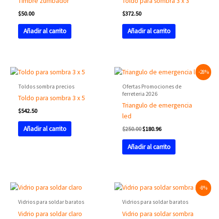
Timbre zumbador
Toldo para sombra 3 x 3
$
50.00
$
372.50
Añadir al carrito
Añadir al carrito
Original
Current
-28%
price
price
was:
is:
Toldos sombra precios
Ofertas Promociones de
$250.00.
$180.96.
ferreteria 2026
Toldo para sombra 3 x 5
Triangulo de emergencia
$
542.50
led
Añadir al carrito
$
250.00
$
180.96
Añadir al carrito
Original
Current
-8%
price
price
was:
is:
Vidrios para soldar baratos
Vidrios para soldar baratos
$76.25.
$70.00.
Vidrio para soldar claro
Vidrio para soldar sombra