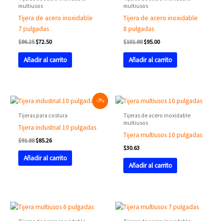
multiusos
multiusos
Tijera de acero inoxidable
Tijera de acero inoxidable
7 pulgadas
8 pulgadas
$
86.25
$
72.50
$
101.88
$
95.00
Añadir al carrito
Añadir al carrito
Original
Current
-7%
price
price
was:
is:
Tijeras para costura
Tijeras de acero inoxidable
$91.88.
$85.26.
multiusos
Tijera industrial 10 pulgadas
Tijera multiusos 10 pulgadas
$
91.88
$
85.26
$
30.63
Añadir al carrito
Añadir al carrito