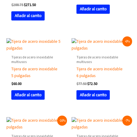
$
288.75
$
271.50
Añadir al carrito
Añadir al carrito
Original
Current
-6%
price
price
was:
is:
$77.50.
$72.50.
Tijeras de acero inoxidable
Tijeras de acero inoxidable
multiusos
multiusos
Tijera de acero inoxidable
Tijera de acero inoxidable
5 pulgadas
6 pulgadas
$
60.00
$
77.50
$
72.50
Añadir al carrito
Añadir al carrito
Original
Current
Original
Current
-16%
-7%
price
price
price
price
was:
is:
was:
is:
$86.25.
$72.50.
$101.88.
$95.00.
Tijeras de acero inoxidable
Tijeras de acero inoxidable