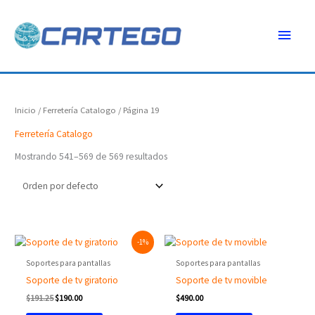
Ir
Menú
al
contenido
princ
Inicio
/
Ferretería Catalogo
/ Página 19
Ferretería Catalogo
Mostrando 541–569 de 569 resultados
Original
Current
-1%
price
price
was:
is:
Soportes para pantallas
Soportes para pantallas
$191.25.
$190.00.
Soporte de tv giratorio
Soporte de tv movible
$
191.25
$
190.00
$
490.00