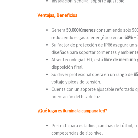
Instalación:
sencilla, soporte ajustable
Ventajas, Beneficios
Genera
50,000 lúmenes
consumiendo solo 500W
reduciendo el gasto energético en un
60% –
Su factor de protección de IP66 asegura un se
diseñada para soportar tormentas y ambientes
Al ser tecnología LED, está
libre de mercurio 
disposición final.
Su driver profesional opera en un rango de
85
voltaje y picos de tensión.
Cuenta con un soporte ajustable reforzado qu
orientación del haz de luz.
¿Qué lugares ilumina la campana led?
Perfecta para estadios, canchas de fútbol, t
competencias de alto nivel.