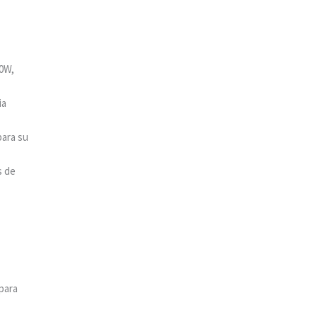
00W,
ia
para su
s de
para