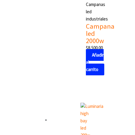
Campanas
led
industriales
Campana
led
2000w
$
8,500.00
Añadir
al
carrito