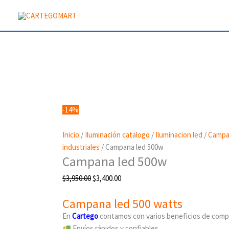
Ir
al
contenido
Campana
Original
Current
led
price
price
500w
was:
is:
cantidad
$3,950.00.
$3,400.00.
-14%
Inicio
/
Iluminación catalogo
/
Iluminacion led
/
Campa
industriales
/ Campana led 500w
Campana led 500w
$
3,950.00
$
3,400.00
Campana led 500 watts
En
Cartego
contamos con varios beneficios de com
Envíos rápidos y confiables