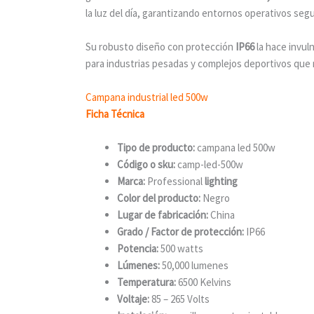
la luz del día, garantizando entornos operativos segu
Su robusto diseño con protección
IP66
la hace invul
para industrias pesadas y complejos deportivos que n
Campana industrial led 500w
Ficha Técnica
Tipo de producto:
campana led 500w
Código o sku:
camp-led-500w
Marca:
Professional
lighting
Color del producto:
Negro
Lugar de fabricación:
China
Grado / Factor de protección:
IP66
Potencia:
500 watts
Lúmenes:
50,000 lumenes
Temperatura:
6500 Kelvins
Voltaje:
85 – 265 Volts