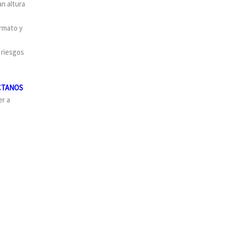
n altura
ormato y
 riesgos
CTANOS
er a