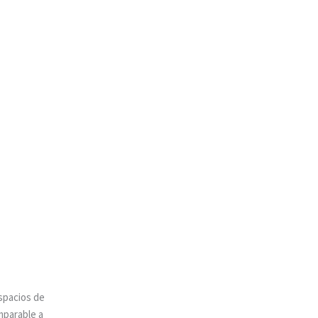
spacios de
mparable a