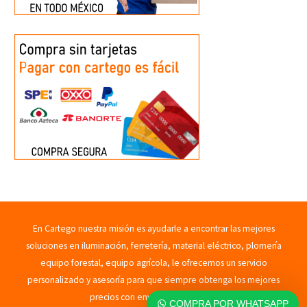
En Cartego nuestra misión es ayudarle a encontrar las mejores
soluciones en iluminación, ferretería, material eléctrico, plomería
equipo forestal, equipo agrícola, le ofrecemos un servicio
personalizado y asesoría para que siempre obtenga los mejores
precios con envíos rápidos. 2023
COMPRA POR WHATSAPP