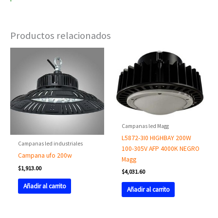
Productos relacionados
Campanas led Magg
L5872-3I0 HIGHBAY 200W
Campanas led industriales
100-305V AFP 4000K NEGRO
Campana ufo 200w
Magg
$
1,913.00
$
4,031.60
Añadir al carrito
Añadir al carrito