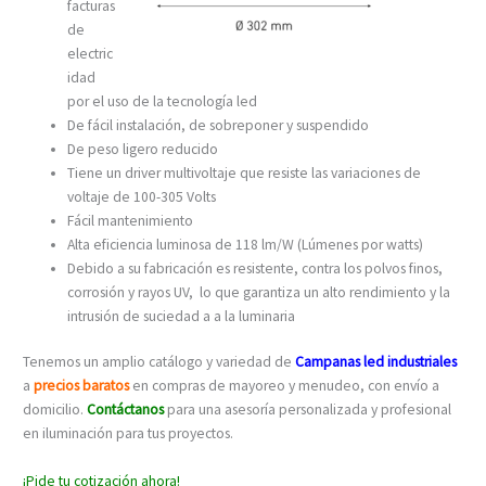
facturas
de
electric
idad
por el uso de la tecnología led
De fácil instalación, de sobreponer y suspendido
De peso ligero reducido
Tiene un driver multivoltaje que resiste las variaciones de
voltaje de 100-305 Volts
Fácil mantenimiento
Alta eficiencia luminosa de 118 lm/W (Lúmenes por watts)
Debido a su fabricación es resistente, contra los polvos finos,
corrosión y rayos UV, lo que garantiza un alto rendimiento y la
intrusión de suciedad a a la luminaria
Tenemos un amplio catálogo y variedad de
Campanas led industriales
a
precios baratos
en compras de mayoreo y menudeo, con envío a
domicilio.
Contáctanos
para una asesoría personalizada y profesional
en iluminación para tus proyectos.
¡Pide tu cotización ahora!