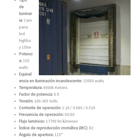
Tipo
de
luminar
ia:
Cam
pana
led
highba
y 150w
Potenci
a:
150
watts
Equival
encia en iluminación incandescente:
15000 watts
Temperatura:
6000k Kelvins
Factor de potencia:
0.9
Tensión:
100-305 Volts
Corriente de operación:
1.2A / 0.68A / 0.52A
Frecuencia de operación:
50/60
Flujo luminoso:
17700 lm
l
úmenes
Índice de reproducción cromática (IRC):
82
Ángulo de apertura:
115°