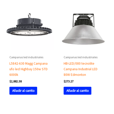
Campanas led industriales
Campanas led industriales
L5842-630 Magg Campana
HB-LED/080 tecnolite
ufo led Highbay 150w STD
Campana Industrial LED
6000k
80W Edmonton
$
2,882.38
$
273.27
Añadir al carrito
Añadir al carrito