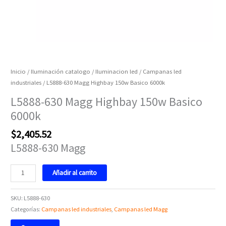
Inicio
/
Iluminación catalogo
/
Iluminacion led
/
Campanas led
industriales
/ L5888-630 Magg Highbay 150w Basico 6000k
L5888-630 Magg Highbay 150w Basico
6000k
$
2,405.52
L5888-630 Magg
Añadir al carrito
SKU:
L5888-630
Categorías:
Campanas led industriales
,
Campanas led Magg