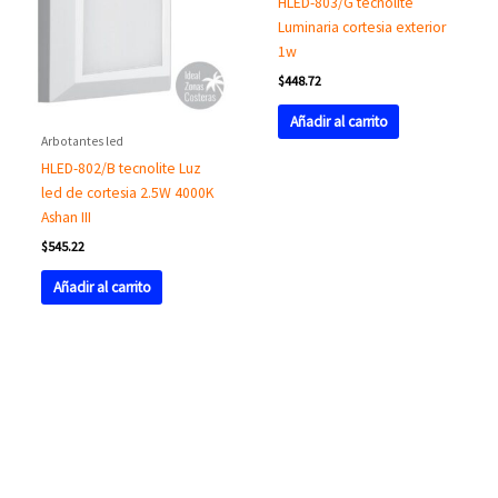
HLED-803/G tecnolite
Luminaria cortesia exterior
1w
$
448.72
Añadir al carrito
Arbotantes led
HLED-802/B tecnolite Luz
led de cortesia 2.5W 4000K
Ashan III
$
545.22
Añadir al carrito