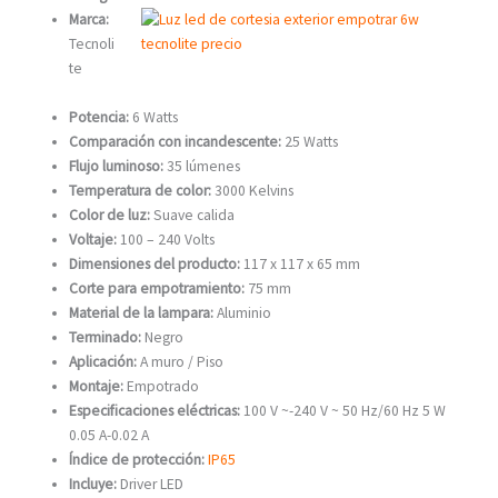
Marca:
Tecnoli
te
Potencia:
6 Watts
Comparación con incandescente:
25 Watts
Flujo luminoso:
35 lúmenes
Temperatura de color:
3000 Kelvins
Color de luz:
Suave calida
Voltaje:
100 – 240 Volts
Dimensiones del producto:
117 x 117 x 65 mm
Corte para empotramiento:
75 mm
Material de la lampara:
Aluminio
Terminado:
Negro
Aplicación:
A muro / Piso
Montaje:
Empotrado
Especificaciones eléctricas:
100 V ~-240 V ~ 50 Hz/60 Hz 5 W
0.05 A-0.02 A
Índice de protección:
IP65
Incluye:
Driver LED