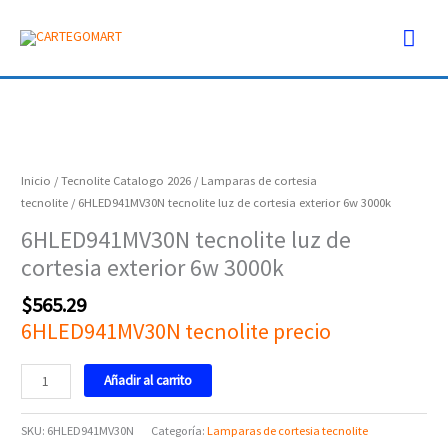
Ir
Men
al
contenido
prin
6HLED941MV30N
tecnolite
luz
Inicio
/
Tecnolite Catalogo 2026
/
Lamparas de cortesia
de
tecnolite
/ 6HLED941MV30N tecnolite luz de cortesia exterior 6w 3000k
cortesia
6HLED941MV30N tecnolite luz de
exterior
cortesia exterior 6w 3000k
6w
3000k
$
565.29
cantidad
6HLED941MV30N tecnolite precio
Añadir al carrito
SKU:
6HLED941MV30N
Categoría:
Lamparas de cortesia tecnolite