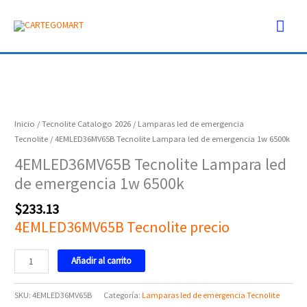
Ir
Men
al
contenido
prin
4EMLED36MV65B
Tecnolite
Lampara
Inicio
/
Tecnolite Catalogo 2026
/
Lamparas led de emergencia
led
Tecnolite
/ 4EMLED36MV65B Tecnolite Lampara led de emergencia 1w 6500k
de
4EMLED36MV65B Tecnolite Lampara led
emergencia
de emergencia 1w 6500k
1w
6500k
$
233.13
cantidad
4EMLED36MV65B Tecnolite precio
Añadir al carrito
SKU:
4EMLED36MV65B
Categoría:
Lamparas led de emergencia Tecnolite