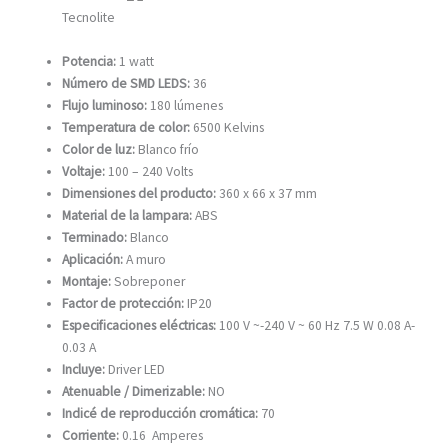
Tecnolite
Potencia:
1 watt
Número de SMD LEDS:
36
Flujo luminoso:
180 lúmenes
Temperatura de color:
6500 Kelvins
Color de luz:
Blanco frío
Voltaje:
100 – 240 Volts
Dimensiones del producto:
360 x 66 x 37 mm
Material de la lampara:
ABS
Terminado:
Blanco
Aplicación:
A muro
Montaje:
Sobreponer
Factor de protección:
IP20
Especificaciones eléctricas:
100 V ~-240 V ~ 60 Hz 7.5 W 0.08 A-
0.03 A
Incluye:
Driver LED
Atenuable / Dimerizable:
NO
Indicé de reproducción cromática:
70
Corriente:
0.16 Amperes