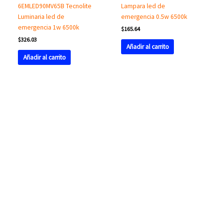
6EMLED90MV65B Tecnolite
Lampara led de
Luminaria led de
emergencia 0.5w 6500k
emergencia 1w 6500k
$
165.64
$
326.03
Añadir al carrito
Añadir al carrito