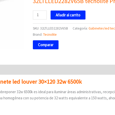
32LTLLED2282V65B tecnolite Pr
Añadir al carrito
SKU:
32LTLLED2282V65B
Categoría:
Gabinetes led tec
Brand:
Tecnolite
Comparar
nete led louver 30×120 32w 6500k
eponer 32w 6500k es ideal para iluminar áreas administrativas, recepci
rma homogénea con su potencia de 32 watts equivalente a 150 watts, ah