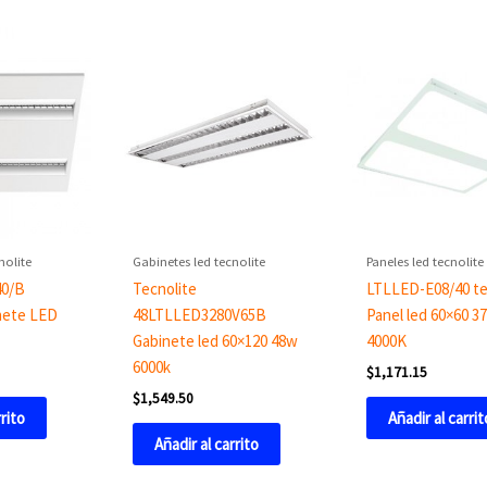
nolite
Gabinetes led tecnolite
Paneles led tecnolite
40/B
Tecnolite
LTLLED-E08/40 te
nete LED
48LTLLED3280V65B
Panel led 60×60 3
Gabinete led 60×120 48w
4000K
6000k
$
1,171.15
$
1,549.50
rrito
Añadir al carrit
Añadir al carrito