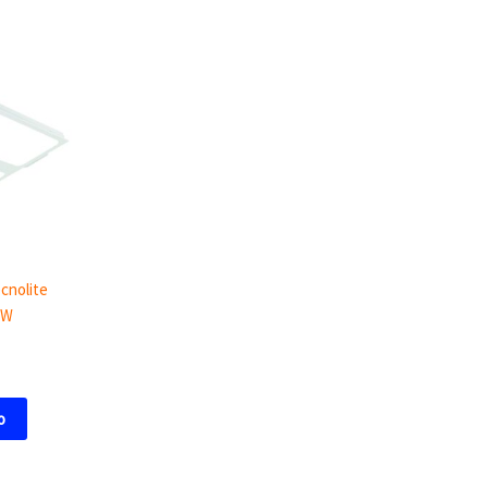
cnolite
7W
o