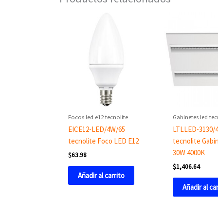
Focos led e12 tecnolite
Gabinetes led tec
EICE12-LED/4W/65
LTLLED-3130/
tecnolite Foco LED E12
tecnolite Gabi
30W 4000K
$
63.98
$
1,406.64
Añadir al carrito
Añadir al ca