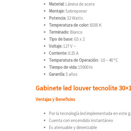
Material:
Lámina de acero
Montaje:
Sobreponer
Potencia:
32 Watts
Temperatura de color:
6500 K
Terminado:
Blanco
Tipo de base:
G5 x 2
Voltaje:
127 V ~
Corriente:
0.25 A
Temperatura de Operación:
-10 – 40 °C
Tiempo de vida:
15000 hr
Garantía:
5 años
Gabinete led louver tecnolite 30×
Ventajas y Beneficios
Por la tecnología led implementada en este g
Cuenta con encendido instantáneo
Es atenuable y dimerizable