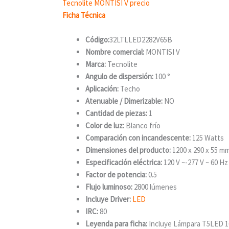
Tecnolite MONTISI V precio
Ficha Técnica
Código:
32LTLLED2282V65B
Nombre comercial:
MONTISI V
Marca:
Tecnolite
Angulo de dispersión:
100 °
Aplicación:
Techo
Atenuable / Dimerizable:
NO
Cantidad de piezas:
1
Color de luz:
Blanco frío
Comparación con incandescente:
125 Watts
Dimensiones del producto:
1200 x 290 x 55 m
Especificación eléctrica:
120 V ~-277 V ~ 60 Hz
Factor de potencia:
0.5
Flujo luminoso:
2800 lúmenes
Incluye Driver:
LED
IRC:
80
Leyenda para ficha:
Incluye Lámpara T5LED 1