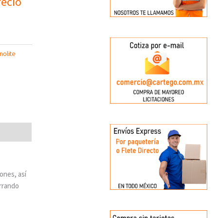
ecio
nolite
ones, así
orrando