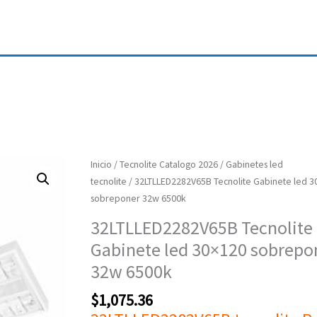
32LTLLED2282V65B
Inicio
/
Tecnolite Catalogo 2026
/
Gabinetes led
Tecnolite
tecnolite
/ 32LTLLED2282V65B Tecnolite Gabinete led 3
Gabinete
sobreponer 32w 6500k
led
32LTLLED2282V65B Tecnolite
30x120
Gabinete led 30×120 sobrepo
sobreponer
32w
32w 6500k
6500k
$
1,075.36
cantidad