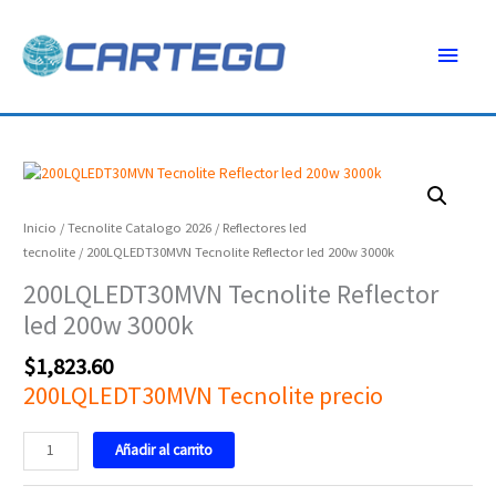
Ir
Menú
al
contenido
princ
200LQLEDT30MVN
Tecnolite
Reflector
Inicio
/
Tecnolite Catalogo 2026
/
Reflectores led
led
tecnolite
/ 200LQLEDT30MVN Tecnolite Reflector led 200w 3000k
200w
200LQLEDT30MVN Tecnolite Reflector
3000k
led 200w 3000k
cantidad
$
1,823.60
200LQLEDT30MVN Tecnolite precio
Añadir al carrito