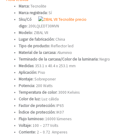
Marca:
Tecnolite
Marca registrada:
Sí
Sku/Có
digo:
200LQLEDT30MVN
Modelo:
ZIBAL VII
Lugar de fabricación:
China
Tipo de producto:
Reflector led
Material de la carcasa:
Aluminio
Terminado de la carcasa/Color de la luminaria:
Negro
Medidas:
353.1 x 40.4 x 253.1 mm
Aplicación:
Piso
Montaje:
Sobreponer
Potencia:
200 Watts
Temperatura de color:
3000 Kelvins
Color de luz:
Luz cálida
Factor de protección:
IP65
Índice de protección:
IK07
Flujo luminoso:
16000 lúmenes
Voltaje:
100 – 277 Volts
Corriente:
2 – 0.72 Amperes