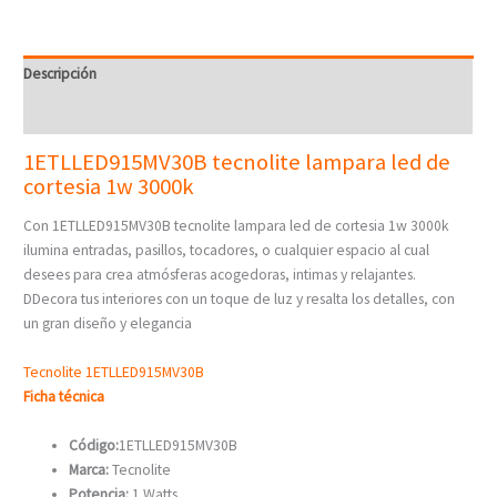
Descripción
Valoraciones (0)
1ETLLED915MV30B tecnolite lampara led de
cortesia 1w 3000k
Con 1ETLLED915MV30B tecnolite lampara led de cortesia 1w 3000k
ilumina entradas, pasillos, tocadores, o cualquier espacio al cual
desees para crea atmósferas acogedoras, intimas y relajantes.
DDecora tus interiores con un toque de luz y resalta los detalles, con
un gran diseño y elegancia
Tecnolite 1ETLLED915MV30B
Ficha técnica
Código:
1ETLLED915MV30B
Marca:
Tecnolite
Potencia:
1 Watts