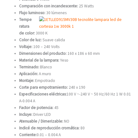
Comparación con incandescente:
25 Watts
Flujo luminoso:
30 lúmenes
Tempe
ratura
de color:
3000 K
Color de luz:
Suave calida
Voltaje:
100 – 240 Volts
Dimensiones del producto:
160 x 186 x 60 mm
Material de la lampara:
Yeso
Terminado:
Blanco
Aplicación:
A muro
Montaje:
Empotrado
Corte para empotramiento:
240 x 190
Especificaciones eléctricas:
100 V ~-240 V ~ 50 Hz/60 Hz 1 W 0.01
A-0.004 A
Factor de potencia:
45
Incluye:
Driver LED
Atenuable / Dimerizable:
NO
Indicé de reproducción cromática:
80
Corriente:
0.01 – 0.004 A