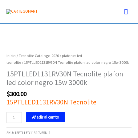
Ir
Men
al
contenido
prin
15PTLLED1131RV30N
Tecnolite
plafon
Inicio
/
Tecnolite Catalogo 2026
/
plafones led
led
tecnolite
/ 15PTLLED1131RV30N Tecnolite plafon led color negro 15w 3000k
color
15PTLLED1131RV30N Tecnolite plafon
negro
led color negro 15w 3000k
15w
3000k
$
300.00
cantidad
15PTLLED1131RV30N Tecnolite
Añadir al carrito
SKU:
15PTLLED1131RV65N-1