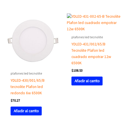
plafones led tecnolite
YDLED-431/002/65/B
Tecnolite Plafon led
cuadrado empotrar 12w
6500K
$
108.53
plafones led tecnolite
YDLED-430/001/65/B
Añadir al carrito
tecnolite Plafon led
redondo 6w 6500K
$
70.27
Añadir al carrito