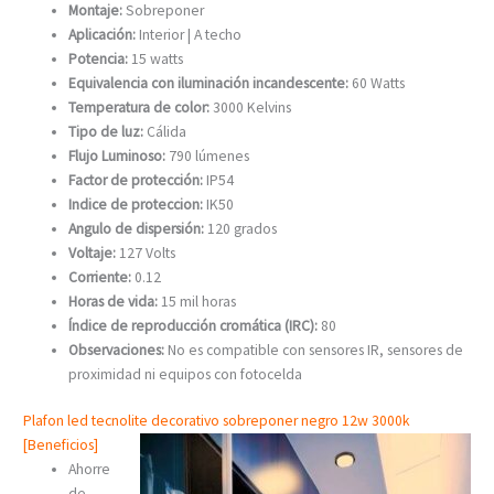
Montaje:
Sobreponer
Aplicación:
Interior | A techo
Potencia:
15 watts
Equivalencia con iluminación incandescente:
60 Watts
Temperatura de color:
3000 Kelvins
Tipo de luz:
Cálida
Flujo Luminoso:
790 lúmenes
Factor de protección:
IP54
Indice de proteccion:
IK50
Angulo de dispersión:
120 grados
Voltaje:
127 Volts
Corriente:
0.12
Horas de vida:
15 mil horas
Índice de reproducción cromática (IRC):
80
Observaciones:
No es compatible con sensores IR, sensores de
proximidad ni equipos con fotocelda
Plafon led tecnolite decorativo sobreponer negro 12w 3000k
[Beneficios]
Ahorre
de