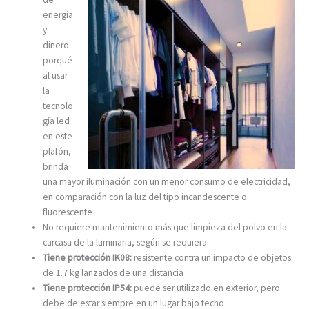
energía
y
dinero
porqué
al usar
la
tecnolo
gía led
en este
plafón,
brinda
una mayor iluminación con un menor consumo de electricidad,
en comparación con la luz del tipo incandescente o
fluorescente
No requiere mantenimiento más que limpieza del polvo en la
carcasa de la luminaria, según se requiera
Tiene protección IK08:
resistente contra un impacto de objetos
de 1.7 kg lanzados de una distancia
Tiene protección IP54:
puede ser utilizado en exterior, pero
debe de estar siempre en un lugar bajo techo