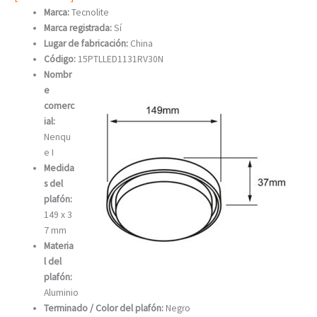
Marca:
Tecnolite
Marca registrada:
Sí
Lugar de fabricación:
China
Código:
15PTLLED1131RV30N
Nombr
e
comerc
ial:
Nenqu
e I
Medida
s del
plafón:
149 x 3
7 mm
Materia
l del
plafón:
Aluminio
Terminado / Color del plafón:
Negro