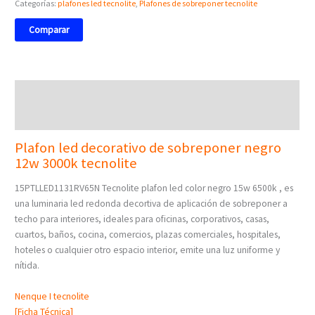
Categorías:
plafones led tecnolite
,
Plafones de sobreponer tecnolite
Comparar
Descripción
Valoraciones (0)
Plafon led decorativo de sobreponer negro
12w 3000k tecnolite
15PTLLED1131RV65N Tecnolite plafon led color negro 15w 6500k , es
una luminaria led redonda decortiva de aplicación de sobreponer a
techo para interiores, ideales para oficinas, corporativos, casas,
cuartos, baños, cocina, comercios, plazas comerciales, hospitales,
hoteles o cualquier otro espacio interior, emite una luz uniforme y
nítida.
Nenque I tecnolite
[Ficha Técnica]