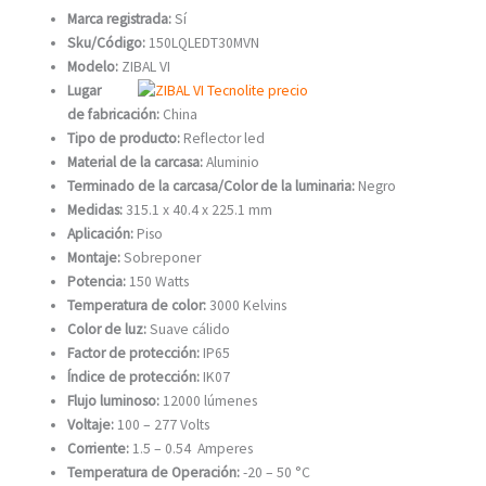
Marca registrada:
Sí
Sku/Código:
150LQLEDT30MVN
Modelo:
ZIBAL VI
Lugar
de fabricación:
China
Tipo de producto:
Reflector led
Material de la carcasa:
Aluminio
Terminado de la carcasa/Color de la luminaria:
Negro
Medidas:
315.1 x 40.4 x 225.1 mm
Aplicación:
Piso
Montaje:
Sobreponer
Potencia:
150 Watts
Temperatura de color:
3000 Kelvins
Color de luz:
Suave cálido
Factor de protección:
IP65
Índice de protección:
IK07
Flujo luminoso:
12000 lúmenes
Voltaje:
100 – 277 Volts
Corriente:
1.5 – 0.54 Amperes
Temperatura de Operación:
-20 – 50 °C