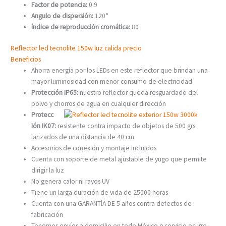
Factor de potencia:
0.9
Angulo de dispersión:
120°
índice de reproducción cromática:
80
Reflector led tecnolite 150w luz calida precio
Beneficios
Ahorra energía por los LEDs en este reflector que brindan una
mayor luminosidad con menor consumo de electricidad
Protección IP65:
nuestro reflector queda resguardado del
polvo y chorro
s de agua en cualquier dirección
Protecc
ión IK07:
resistente contra impacto de objetos de 500 grs
lanzados de una distancia de 40 cm.
Accesorios de conexión y montaje incluidos
Cuenta con soporte de metal ajustable de yugo que permite
dirigir la luz
No genera calor ni rayos UV
Tiene un larga duración de vida de 25000 horas
Cuenta con una GARANTÍA DE 5 años contra defectos de
fabricación
Tenemos envíos a domicilio en todo México o servicio ocurre