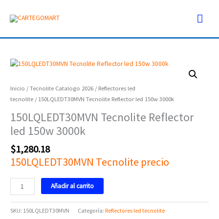
Ir
Men
al
contenido
prin
150LQLEDT30MVN
Tecnolite
Reflector
Inicio
/
Tecnolite Catalogo 2026
/
Reflectores led
led
tecnolite
/ 150LQLEDT30MVN Tecnolite Reflector led 150w 3000k
150w
150LQLEDT30MVN Tecnolite Reflector
3000k
led 150w 3000k
cantidad
$
1,280.18
150LQLEDT30MVN Tecnolite precio
Añadir al carrito
SKU:
150LQLEDT30MVN
Categoría:
Reflectores led tecnolite