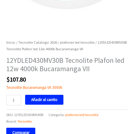
Inicio
/
Tecnolite Catalogo 2026
/
plafones led tecnolite
/ 12YDLED430MV30B
Tecnolite Plafon led 12w 4000k Bucaramanga VII
12YDLED430MV30B Tecnolite Plafon led
12w 4000k Bucaramanga VII
$
107.80
Tecnolite Bucaramanga VII 3000k
Añadir al carrito
SKU:
12YDLED430MV40B
Categoría:
plafones led tecnolite
Brand:
Tecnolite
Comparar