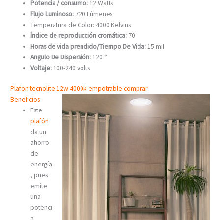
Potencia / consumo:
12 Watts
Flujo Luminoso:
720 Lúmenes
Temperatura de Color: 4000 Kelvins
Índice de reproducción cromática:
70
Horas de vida prendido/Tiempo De Vida:
15 mil
Angulo De Dispersión:
120 °
Voltaje:
100-240 volts
Plafon tecnolite 12w 4000k empotrable comprar
Beneficios
Este
plafón
da un
ahorro
de
energía
, pues
emite
una
potenci
a