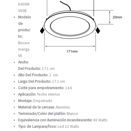
D430M
V65B
Modelo
de
produc
to:
Bucara
manga
VII
Ancho
Del Producto:
17.1 cm
Alto Del Producto:
2 cm
Largo Del Producto:
17.1 cm
Corte para empotramiento:
14.6
Aplicación:
Techo interior
Montaje:
Empotrado
Material de la carcasa:
Aluminio
Terminado/Color del plafón:
Blanco
Equivalencia con iluminación incandescente:
60 Watts
Tipo de Lampara/foco:
Led 12 Watts