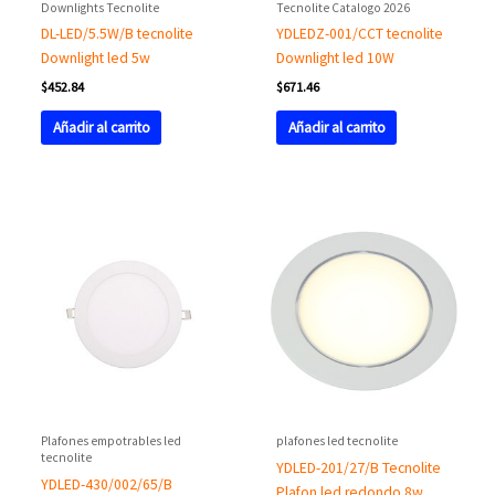
Downlights Tecnolite
Tecnolite Catalogo 2026
DL-LED/5.5W/B tecnolite
YDLEDZ-001/CCT tecnolite
Downlight led 5w
Downlight led 10W
$
452.84
$
671.46
Añadir al carrito
Añadir al carrito
Plafones empotrables led
plafones led tecnolite
tecnolite
YDLED-201/27/B Tecnolite
YDLED-430/002/65/B
Plafon led redondo 8w