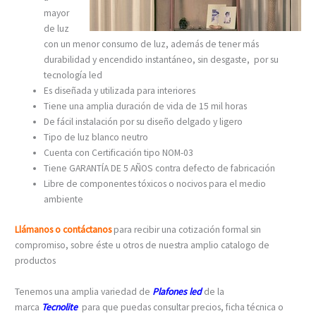
mayor
de luz
con un menor consumo de luz, además de tener más
durabilidad y encendido instantáneo, sin desgaste, por su
tecnología led
Es diseñada y utilizada para interiores
Tiene una amplia duración de vida de 15 mil horas
De fácil instalación por su diseño delgado y ligero
Tipo de luz blanco neutro
Cuenta con Certificación tipo NOM-03
Tiene GARANTÍA DE 5 AÑOS contra defecto de fabricación
Libre de componentes tóxicos o nocivos para el medio
ambiente
Llámanos o contáctanos
para recibir una cotización formal sin
compromiso, sobre éste u otros de nuestra amplio catalogo de
productos
Tenemos una amplia variedad de
Plafones led
de la
marca
Tecnolite
para que puedas consultar precios, ficha técnica o