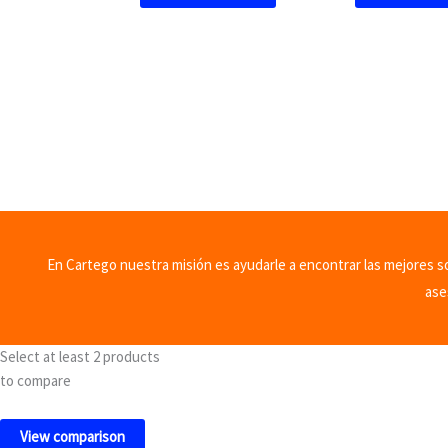
En Cartego nuestra misión es ayudarle a encontrar las mejores sol
ase
Select at least 2 products
to compare
View comparison