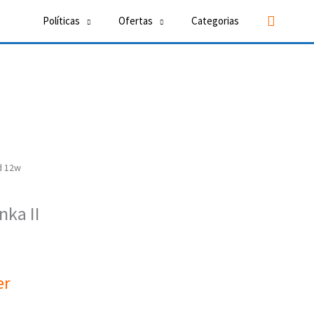
Buscar
Políticas
Ofertas
Categorias
d 12w
ka II
er