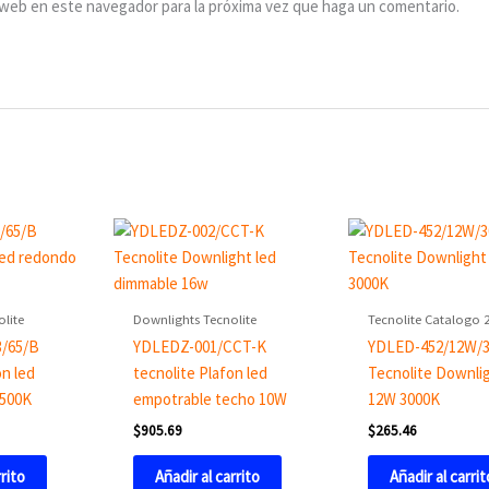
o web en este navegador para la próxima vez que haga un comentario.
olite
Downlights Tecnolite
Tecnolite Catalogo 
3/65/B
YDLEDZ-001/CCT-K
YDLED-452/12W/
on led
tecnolite Plafon led
Tecnolite Downlig
6500K
empotrable techo 10W
12W 3000K
$
905.69
$
265.46
rrito
Añadir al carrito
Añadir al carrit