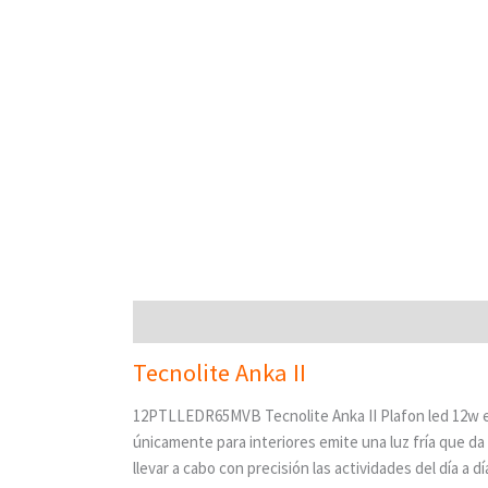
Descripción
Valoraciones (0)
Tecnolite Anka II
12PTLLEDR65MVB Tecnolite Anka II Plafon led 12w es 
únicamente para interiores emite una luz fría que da 
llevar a cabo con precisión las actividades del día a d