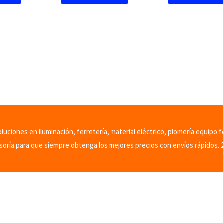
uciones en iluminación, ferretería, material eléctrico, plomería equipo f
soría para que siempre obtenga los mejores precios con envíos rápidos. 