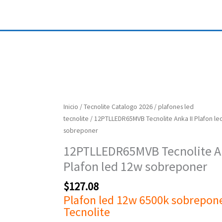
12PTLLEDR65MVB
Inicio
/
Tecnolite Catalogo 2026
/
plafones led
Tecnolite
tecnolite
/ 12PTLLEDR65MVB Tecnolite Anka II Plafon le
Anka
sobreponer
II
12PTLLEDR65MVB Tecnolite An
Plafon
Plafon led 12w sobreponer
led
12w
$
127.08
sobreponer
Plafon led 12w 6500k sobrepon
cantidad
Tecnolite