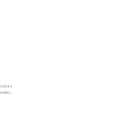
écnica o
onales,