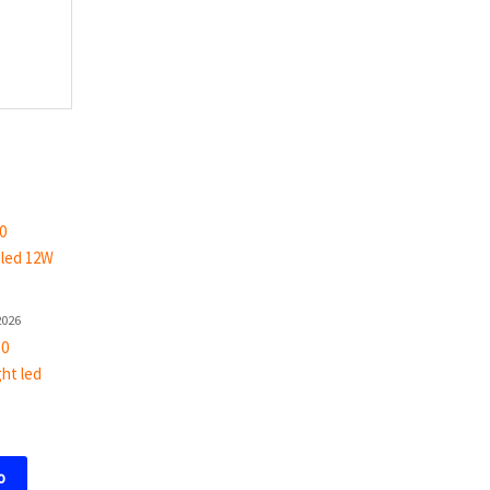
2026
30
ht led
o