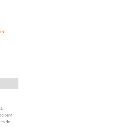
oner
s,
dad para
iles de