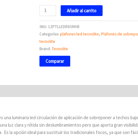
Añadir al carrito
SKU:
12PTLLEDR65MVB
Categorías:
plafones led tecnolite
,
Plafones de sobrep
tecnolite
Brand:
Tecnolite
Comparar
una luminaria led circulación de aplicación de sobreponer a techos bajo
una luz clara y nítida sin deslumbramientos pero que aporta gran visibili
ía. Es la opción ideal para sustituir los tradicionales focos, ya que son fác