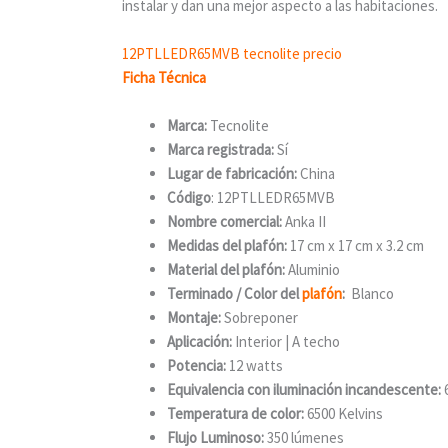
instalar y dan una mejor aspecto a las habitaciones.
12PTLLEDR65MVB tecnolite precio
Ficha Técnica
Marca:
Tecnolite
Marca registrada:
Sí
Lugar de fabricación:
China
Código
: 12PTLLEDR65MVB
Nombre comercial:
Anka II
Medidas del plafón:
17 cm x 17 cm x 3.2 cm
Material del plafón:
Aluminio
Terminado / Color del
plafón
:
Blanco
Montaje:
Sobreponer
Aplicación:
Interior | A techo
Potencia:
12 watts
Equivalencia con iluminación incandescente:
Temperatura de color:
6500 Kelvins
Flujo Luminoso:
350 lúmenes