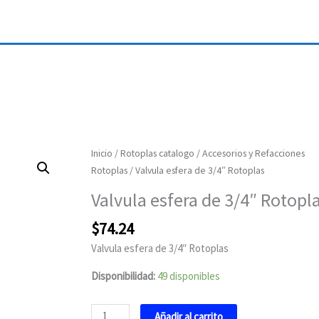
Valvula
Inicio
/
Rotoplas catalogo
/
Accesorios y Refacciones
esfera
Rotoplas
/ Valvula esfera de 3/4″ Rotoplas
de
Valvula esfera de 3/4″ Rotopl
3/4"
Rotoplas
$
74.24
cantidad
Valvula esfera de 3/4″ Rotoplas
Disponibilidad:
49 disponibles
Añadir al carrito