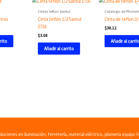
Cintas teflon Santul
Catalogo de Plomer
itros
Cinta teflón 1/2 Santul
Cinta de teflon 3/
5716
$
38.12
$
3.08
rrito
Añadir al carrit
Añadir al carrito
uciones en iluminación, ferretería, material eléctrico, plomería equipo f