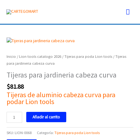
Ir
Men
al
contenido
prin
Tijeras
para
jardineria
Inicio
/
Lion tools catalogo 2026
/
Tijeras para poda Lion tools
/ Tijeras
cabeza
para jardineria cabeza curva
curva
Tijeras para jardineria cabeza curva
cantidad
$
81.88
Tijeras de aluminio cabeza curva para
podar Lion tools
Añadir al carrito
SKU:
LION-0068
Categoría:
Tijeras para poda Lion tools