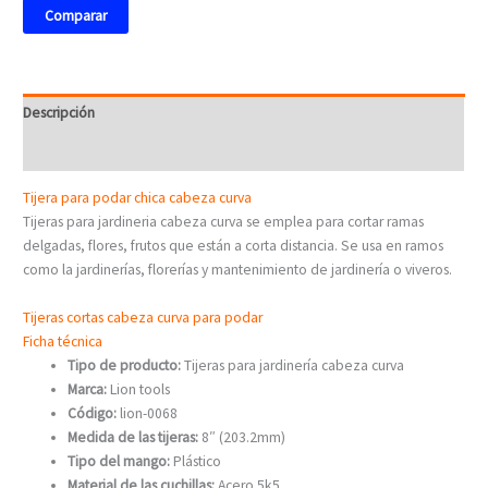
Comparar
Descripción
Valoraciones (0)
Tijera para podar chica cabeza curva
Tijeras para jardineria cabeza curva se emplea para cortar ramas
delgadas, flores, frutos que están a corta distancia. Se usa en ramos
como la jardinerías, florerías y mantenimiento de jardinería o viveros.
Tijeras cortas cabeza curva para podar
Ficha técnica
Tipo de producto:
Tijeras para jardinería cabeza curva
Marca:
Lion tools
Código:
lion-0068
Medida de las tijeras:
8″ (203.2mm)
Tipo del mango:
Plástico
Material de las cuchillas:
Acero 5k5