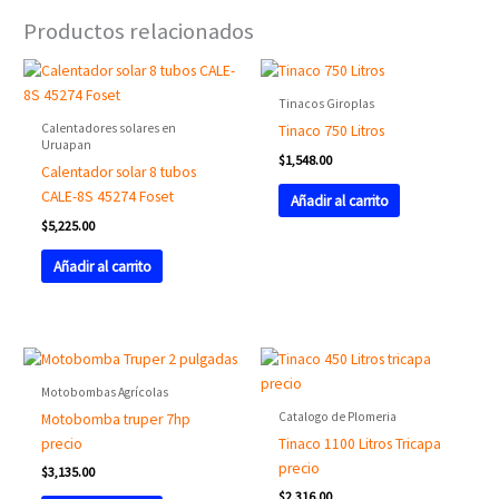
Productos relacionados
Tinacos Giroplas
Calentadores solares en
Tinaco 750 Litros
Uruapan
$
1,548.00
Calentador solar 8 tubos
CALE-8S 45274 Foset
Añadir al carrito
$
5,225.00
Añadir al carrito
Motobombas Agrícolas
Catalogo de Plomeria
Motobomba truper 7hp
precio
Tinaco 1100 Litros Tricapa
precio
$
3,135.00
$
2,316.00