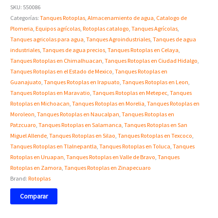
SKU:
550086
Categorías:
Tanques Rotoplas
,
Almacenamiento de agua
,
Catalogo de
Plomeria
,
Equipos agrícolas
,
Rotoplas catalogo
,
Tanques Agrícolas
,
Tanques agricolas para agua
,
Tanques Agroindustriales
,
Tanques de agua
industriales
,
Tanques de agua precios
,
Tanques Rotoplas en Celaya
,
Tanques Rotoplas en Chimalhuacan
,
Tanques Rotoplas en Ciudad Hidalgo
,
Tanques Rotoplas en el Estado de Mexico
,
Tanques Rotoplas en
Guanajuato
,
Tanques Rotoplas en Irapuato
,
Tanques Rotoplas en Leon
,
Tanques Rotoplas en Maravatio
,
Tanques Rotoplas en Metepec
,
Tanques
Rotoplas en Michoacan
,
Tanques Rotoplas en Morelia
,
Tanques Rotoplas en
Moroleon
,
Tanques Rotoplas en Naucalpan
,
Tanques Rotoplas en
Patzcuaro
,
Tanques Rotoplas en Salamanca
,
Tanques Rotoplas en San
Miguel Allende
,
Tanques Rotoplas en Silao
,
Tanques Rotoplas en Texcoco
,
Tanques Rotoplas en Tlalnepantla
,
Tanques Rotoplas en Toluca
,
Tanques
Rotoplas en Uruapan
,
Tanques Rotoplas en Valle de Bravo
,
Tanques
Rotoplas en Zamora
,
Tanques Rotoplas en Zinapecuaro
Brand:
Rotoplas
Comparar