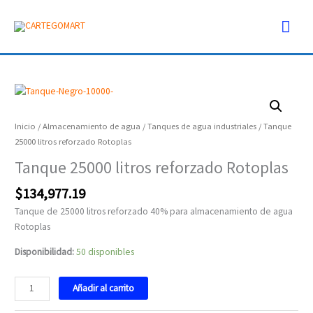
Ir
Men
al
contenido
prin
Tanque
25000
litros
Inicio
/
Almacenamiento de agua
/
Tanques de agua industriales
/ Tanque
reforzado
25000 litros reforzado Rotoplas
Rotoplas
Tanque 25000 litros reforzado Rotoplas
cantidad
$
134,977.19
Tanque de 25000 litros reforzado 40% para almacenamiento de agua
Rotoplas
Disponibilidad:
50 disponibles
Añadir al carrito