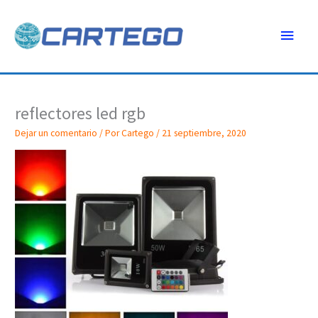
Ir
Menú
al
contenido
princ
reflectores led rgb
Dejar un comentario
/ Por
Cartego
/
21 septiembre, 2020