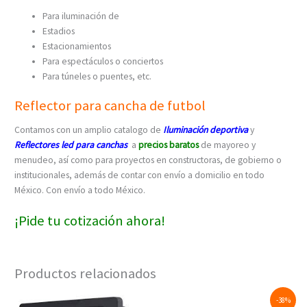
Para iluminación de
Estadios
Estacionamientos
Para espectáculos o conciertos
Para túneles o puentes, etc.
Reflector para cancha de futbol
Contamos con un amplio catalogo de
Iluminación deportiva
y
Reflectores led para canchas
a
precios baratos
de mayoreo y
menudeo, así como para proyectos en constructoras, de gobierno o
institucionales, además de contar con envío a domicilio en todo
México. Con envío a todo México.
¡Pide tu cotización ahora!
Productos relacionados
Original
Current
-38%
price
price