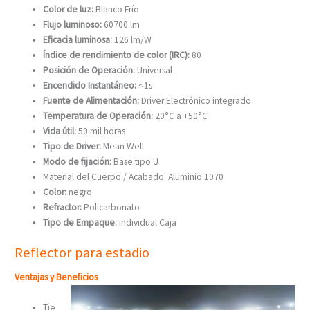
Color de luz:
Blanco Frío
Flujo luminoso:
60700 lm
Eficacia luminosa:
126 lm/W
Índice de rendimiento de color (IRC):
80
Posición de Operación:
Universal
Encendido Instantáneo:
<1s
Fuente de Alimentación:
Driver Electrónico integrado
Temperatura de Operación:
20°C a +50°C
Vida útil:
50 mil horas
Tipo de Driver:
Mean Well
Modo de fijación:
Base tipo U
Material del Cuerpo / Acabado: Aluminio 1070
Color:
negro
Refractor:
Policarbonato
Tipo de Empaque:
individual Caja
Reflector para estadio
Ventajas y Beneficios
Tie