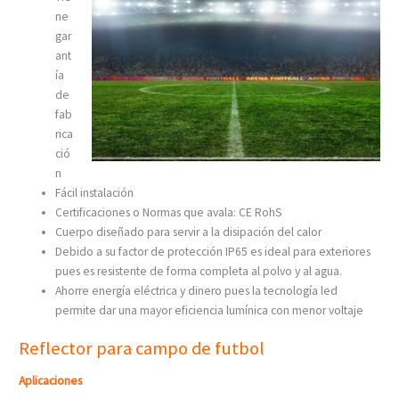
ne
gar
ant
ía
de
fab
rica
ció
n
Fácil instalación
Certificaciones o Normas que avala: CE RohS
Cuerpo diseñado para servir a la disipación del calor
Debido a su factor de protección IP65 es ideal para exteriores
pues es resistente de forma completa al polvo y al agua.
Ahorre energía eléctrica y dinero pues la tecnología led
permite dar una mayor eficiencia lumínica con menor voltaje
Reflector para campo de futbol
Aplicaciones