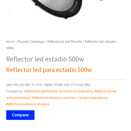
Inicio
/
Plusrite Catalogo
/
Reflectores led Plusrite
/ Reflector led estadio
500w
Reflector led estadio 500w
Reflector led para estadio 500w
SKU:
PR-LED-REF-FL-STD -480W-5700K-100-277V-HQ-PRO
Categorías:
Reflectores led Plusrite
,
Iluminacion Deportiva
,
Reflectores led
antivandalismo
,
Reflectores led para canchas - campos deportivos
,
Reflectores led para estadios
Comparar