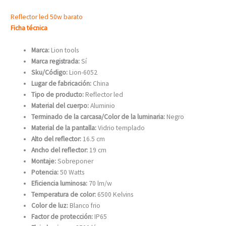
Reflector led 50w barato
Ficha técnica
Marca:
Lion tools
Marca registrada:
Sí
Sku/Código:
Lion-6052
Lugar de fabricación:
China
Tipo de producto:
Reflector led
Material del cuerpo:
Aluminio
Terminado de la carcasa/Color de la luminaria:
Negro
Material de la pantalla:
Vidrio templado
Alto del reflector:
16.5 cm
Ancho del reflector:
19 cm
Montaje:
Sobreponer
Potencia:
50 Watts
Eficiencia luminosa:
70 lm/w
Temperatura de color:
6500 Kelvins
Color de luz:
Blanco frio
Factor de protección:
IP65