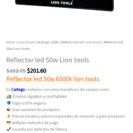
Inicio
/
Lion tools catalogo 2026
/
Reflectores led Lion tools
/ Reflector led
50w Lion tools
Reflector led 50w Lion tools
$
312.75
$
201.60
Reflector led 50w 6500k lion tools
En
Cartego
contamos con varios beneficios de compra como
Envíos rápidos y confiables
Pagos 100% seguros
Gran variedad de productos
Precios baratos y precios especiales de mayoreo o para proyectos
Múltiples métodos de pago
Garantía por defectos de fábrica