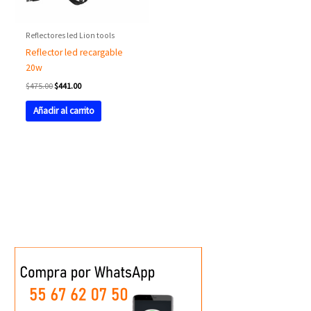
Reflectores led Lion tools
Reflector led recargable
20w
$
475.00
$
441.00
Añadir al carrito