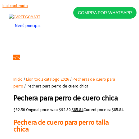
Ir al contenido
COMPRA POR WHATSAPP
Menú principal
-7%
Inicio
/
Lion tools catalogo 2026
/
Pecheras de cuero para
perro
/ Pechera para perro de cuero chica
Pechera para perro de cuero chica
$
92.50
Original price was: $92.50.
$
85.84
Current price is: $85.84.
Pechera de cuero para perro talla
chica