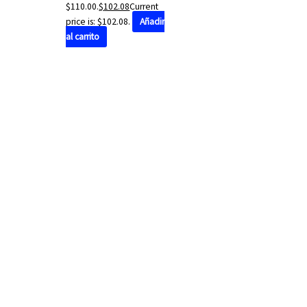
$110.00.
$
102.08
Current
price is: $102.08.
Añadir
al carrito