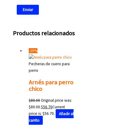
Productos relacionados
-29%
Pecheras de cuero para
perro
Arnés para perro
chico
$
80.00
Original price was:
$80.00.
$
56.70
Current
price is: $56.70.
Añadir al
carrito