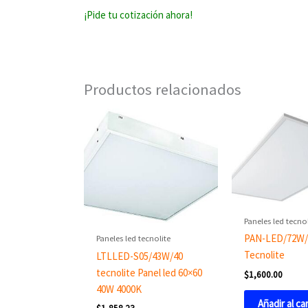
¡Pide tu cotización ahora!
Productos relacionados
Paneles led tecnol
PAN-LED/72W/
Paneles led tecnolite
Tecnolite
LTLLED-S05/43W/40
tecnolite Panel led 60×60
$
1,600.00
40W 4000K
Añadir al ca