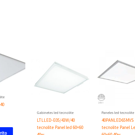
ite
40
Gabinetes led tecnolite
Paneles led tecnolite
LTLLED-E05/43W/40
40PANLED65MVS
tecnolite Panel led 60×60
tecnolite Panel L
rrito
40w
60×60 40w