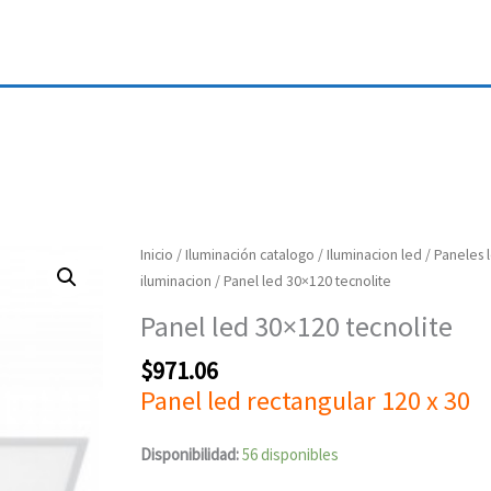
Panel
Inicio
/
Iluminación catalogo
/
Iluminacion led
/
Paneles 
led
iluminacion
/ Panel led 30×120 tecnolite
30x120
Panel led 30×120 tecnolite
tecnolite
cantidad
$
971.06
Panel led rectangular 120 x 30
Disponibilidad:
56 disponibles