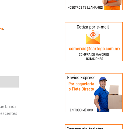
on
,
que brinda
orescentes