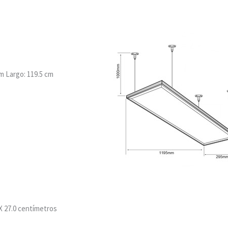
cm
Largo:
119.5 cm
 X 27.0 centímetros