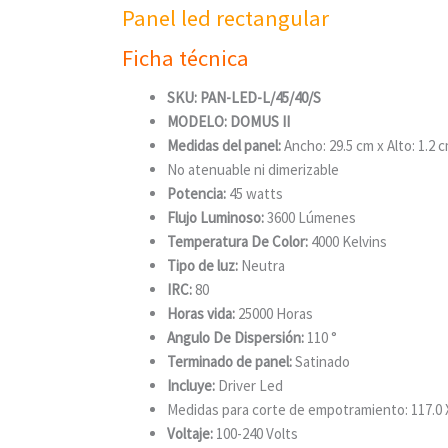
Panel led rectangular
Ficha técnica
SKU:
PAN-LED-L/45/40/S
MODELO: DOMUS II
Medidas del panel:
Ancho:
29.5 cm x
Alto:
1.2 
No atenuable ni dimerizable
Potencia:
45 watts
Flujo Luminoso:
3600 Lúmenes
Temperatura De Color:
4000 Kelvins
Tipo de luz:
Neutra
IRC:
80
Horas vida:
25000 Horas
Angulo De Dispersión:
110 °
Terminado de panel:
Satinado
Incluye:
Driver Led
Medidas para corte de empotramiento:
117.0
Voltaje:
100-240 Volts