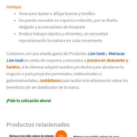
Ventajas
Sirve para Ajustar o aflojar tuercas y tornillos
Se puede necesitar en espacios reducido, por su diseño
delgado y su mecanismo de trinquete
Realiza trabajos rápidos y eficientes, sin necesidad
reposicionando la matraca en cada movimiento
Contamos con una amplia gama de Productos
Lion tools
y
Matracas
Lion tools
en venta de mayoreo y menudeo a
precios en descuento y
baratos
, si te interesa adquirir nuestros productos para abastecer tu
negocio o para proyectos personales, institucionales o
gubernamentales,
contáctanos
para recibir más información sobre los
beneficios de ser distribuidor de la marca.
¡Pide tu cotización ahora!
Productos relacionados
Original
Current
-6%