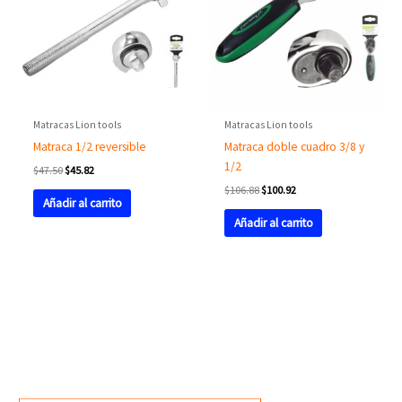
Matracas Lion tools
Matracas Lion tools
Matraca 1/2 reversible
Matraca doble cuadro 3/8 y
1/2
$
47.50
$
45.82
$
106.88
$
100.92
Añadir al carrito
Añadir al carrito