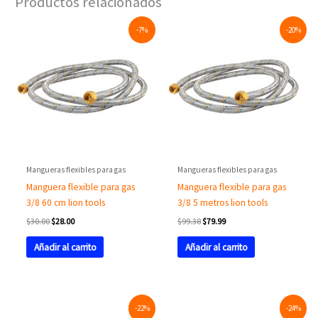
Productos relacionados
Original
Current
Original
Current
-7%
-20%
price
price
price
price
was:
is:
was:
is:
$30.00.
$28.00.
$99.38.
$79.99.
Mangueras flexibles para gas
Mangueras flexibles para gas
Manguera flexible para gas
Manguera flexible para gas
3/8 60 cm lion tools
3/8 5 metros lion tools
$
30.00
$
28.00
$
99.38
$
79.99
Añadir al carrito
Añadir al carrito
Original
Current
Original
Current
-22%
-24%
price
price
price
price