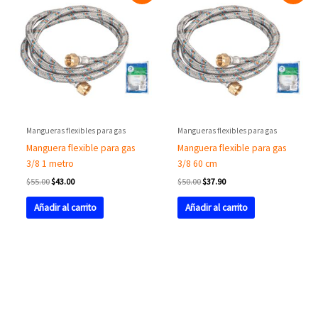
was:
is:
was:
is:
$55.00.
$43.00.
$50.00.
$37.90.
Mangueras flexibles para gas
Mangueras flexibles para gas
Manguera flexible para gas
Manguera flexible para gas
3/8 1 metro
3/8 60 cm
$
55.00
$
43.00
$
50.00
$
37.90
Añadir al carrito
Añadir al carrito