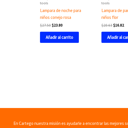
tools
tools
Lampara de noche para
Lampara de pa
niños conejo rosa
niños flor
$
27.50
$
23.80
$
20.63
$
16.82
Añadir al carrito
Añadir al ca
En Cartego nuestra misión es ayudarle a encontrar las mejores sol