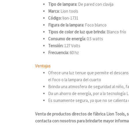
Tipo de lampara:
De pared con clavija
Marca:
Lion tools
Código:
lion-1731
Figura de la lampara:
Foco blanco
Tipos de color de luz que brinda:
Blanco frío
Consumo de energía:
0.5 watts
Tensión:
127 Volts
Frecuencia:
60 hz
Ventajas
Ofrece una luz tenue que permite el descanso 
el foco o la lampara del cuarto
Brinda una atmosfera de seguridad al niño, fac
Da un ahorro de energía, por a la tecnología
Es sumamente segura, ya que no se calienta c
Venta de productos directos de fábrica Lion Tools, si
contacta con nosotros para brindarte mayor informa