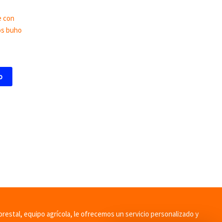
e con
os buho
o
orestal, equipo agrícola, le ofrecemos un servicio personalizado y