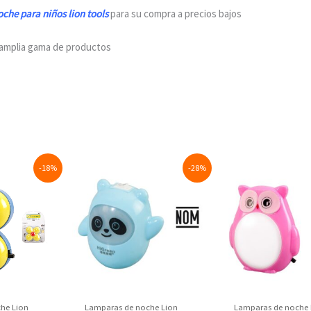
che para niños lion tools
para su compra a precios bajos
 amplia gama de productos
rrent
Original
Current
Original
Curre
-18%
-28%
ice
price
price
price
price
was:
is:
was:
is:
6.82.
$30.00.
$21.46.
$21.25.
$19.7
he Lion
Lamparas de noche Lion
Lamparas de noche 