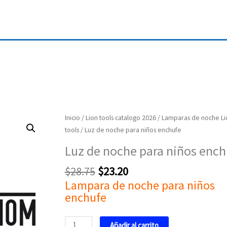
Original
Current
Luz
Inicio
/
Lion tools catalogo 2026
/
Lamparas de noche Li
price
price
de
tools
/ Luz de noche para niños enchufe
was:
is:
noche
Luz de noche para niños ench
$28.75.
$23.20.
para
niños
$
28.75
$
23.20
enchufe
Lampara de noche para niños
cantidad
enchufe
Añadir al carrito