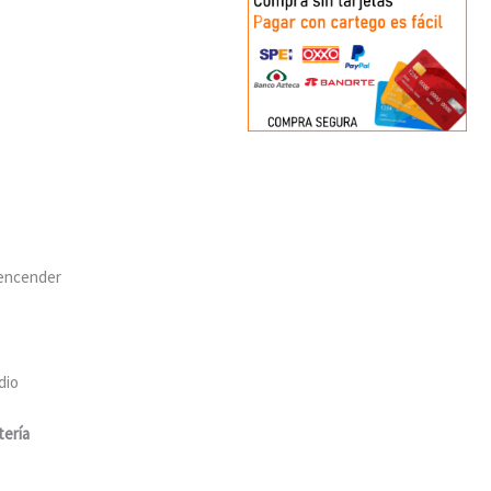
e encender
dio
tería