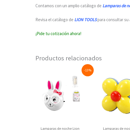
Contamos con un amplio catálogo de
Lamparas de no
Revisa el catálogo de
LION TOOLS
para consultar su
¡Pide tu cotización ahora!
Productos relacionados
Original
Current
Original
Cu
-13%
price
price
price
pr
was:
is:
was:
is:
$27.50.
$23.80.
$20.63.
$1
Lamparas de noche Lion
Lamparas de noc