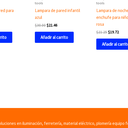
tools
tools
red para
Lampara de pared infantil
Lampara de noch
azul
enchufe para niñ
rosa
$
30.00
$
21.46
$
21.25
$
19.72
rrito
Añadir al carrito
Añadir al carrit
uciones en iluminación, ferretería, material eléctrico, plomería equipo f