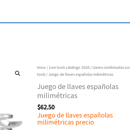
Juego
Inicio
/
Lion tools catalogo 2026
/
Llaves combinadas Lio
de
tools
/ Juego de llaves españolas milimétricas
llaves
Juego de llaves españolas
españolas
milimétricas
milimétricas
cantidad
$
62.50
Juego de llaves españolas
milimétricas precio