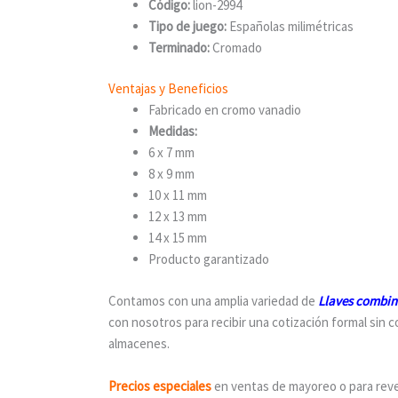
Código:
lion-2994
Tipo de juego:
Españolas milimétricas
Terminado:
Cromado
Ventajas y Beneficios
Fabricado en cromo vanadio
Medidas:
6 x 7 mm
8 x 9 mm
10 x 11 mm
12 x 13 mm
14 x 15 mm
Producto garantizado
Contamos con una amplia variedad de
Llaves combin
con nosotros para recibir una cotización formal sin
almacenes.
Precios especiales
en ventas de mayoreo o para reven