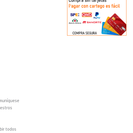
omuníquese
uestros
bir todos