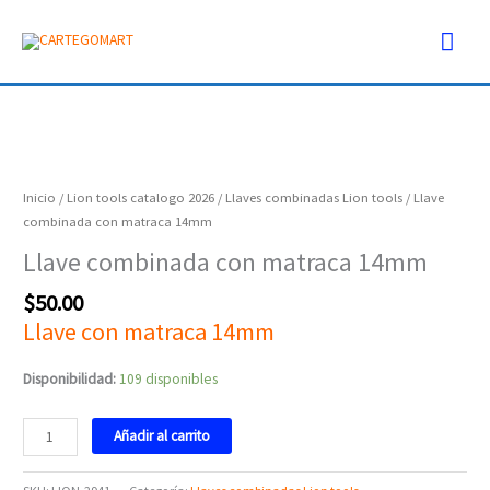
Ir
Men
al
contenido
prin
Llave
combinada
con
Inicio
/
Lion tools catalogo 2026
/
Llaves combinadas Lion tools
/ Llave
matraca
combinada con matraca 14mm
14mm
Llave combinada con matraca 14mm
cantidad
$
50.00
Llave con matraca 14mm
Disponibilidad:
109 disponibles
Añadir al carrito