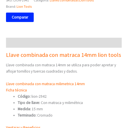
SKU:
LION-2941
Categoría:
Llaves combinadas Lion tools
Brand:
Lion Tools
Comparar
Descripción
Llave combinada con matraca 14mm lion tools
Llave combinada con matraca 14mm se utiliza para poder apretar y
aflojar tornillos y tuercas cuadradas y dados.
Llave combinada con matraca milimetrica 14mm
Ficha técnica
Código:
lion-2942
Tipo de llave:
Con matraca y milimétrica
Medida:
15 mm
Terminado:
Cromado
Ventajas y Beneficios