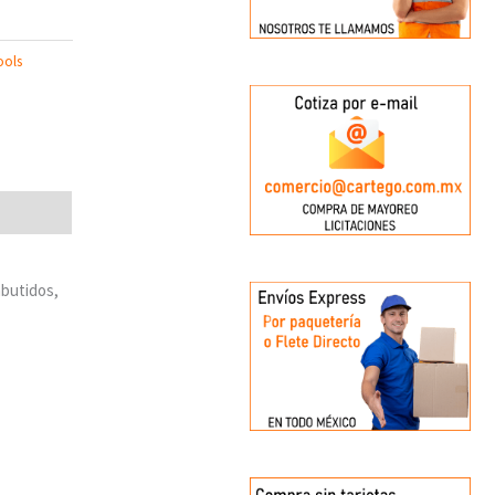
ools
mbutidos,