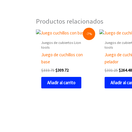
Productos relacionados
Original
Current
Original
-7%
price
price
price
was:
is:
was:
Juegos de cubiertos Lion
Juegos de cubier
$333.75.
$309.72.
$331.25
tools
tools
Juego de cuchillos con
Juego de cuchi
base
pelador
$
333.75
$
309.72
$
331.25
$
264.4
Añadir al carrito
Añadir al ca