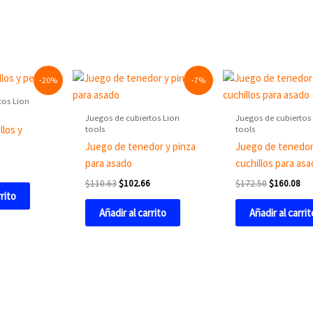
Current
Original
Current
Original
Cur
-20%
-7%
price
price
price
price
pri
is:
was:
is:
was:
is:
tos Lion
.
$264.48.
$110.63.
$102.66.
$172.50.
$16
Juegos de cubiertos Lion
Juegos de cubiertos
tools
tools
llos y
Juego de tenedor y pinza
Juego de tenedor
para asado
cuchillos para as
8
$
110.63
$
102.66
$
172.50
$
160.08
rrito
Añadir al carrito
Añadir al carrit