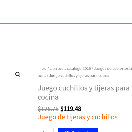
Original
Current
Juego
Inicio
/
Lion tools catalogo 2026
/
Juegos de cubiertos L
price
price
cuchillos
tools
/ Juego cuchillos y tijeras para cocina
was:
is:
y
Juego cuchillos y tijeras para
$128.75.
$119.48.
tijeras
cocina
para
cocina
$
128.75
$
119.48
cantidad
Juego de tijeras y cuchillos