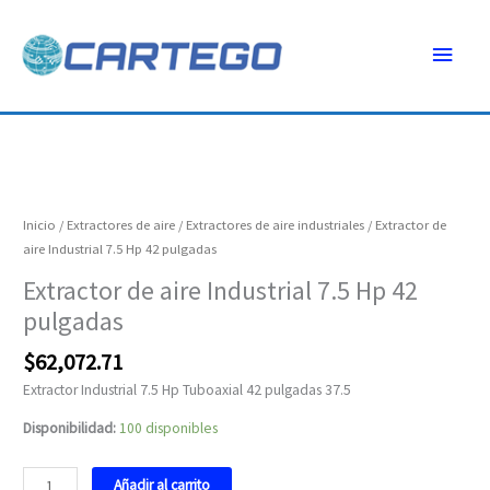
Ir
Menú
al
contenido
princ
Extractor
de
aire
Inicio
/
Extractores de aire
/
Extractores de aire industriales
/ Extractor de
Industrial
aire Industrial 7.5 Hp 42 pulgadas
7.5
Extractor de aire Industrial 7.5 Hp 42
Hp
pulgadas
42
pulgadas
$
62,072.71
cantidad
Extractor Industrial 7.5 Hp Tuboaxial 42 pulgadas 37.5
Disponibilidad:
100 disponibles
Añadir al carrito