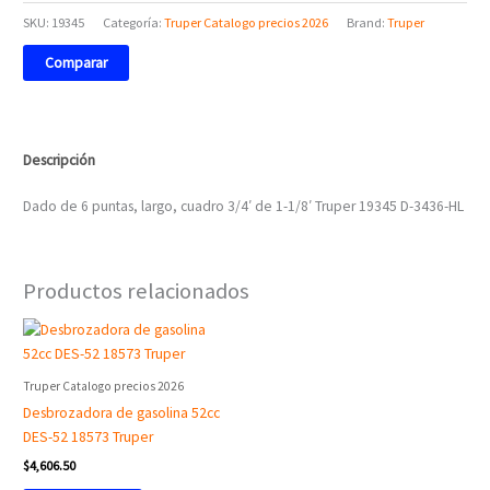
cantidad
SKU:
19345
Categoría:
Truper Catalogo precios 2026
Brand:
Truper
Comparar
Descripción
Dado de 6 puntas, largo, cuadro 3/4′ de 1-1/8′ Truper 19345 D-3436-HL
Productos relacionados
Truper Catalogo precios 2026
Desbrozadora de gasolina 52cc
DES-52 18573 Truper
$
4,606.50