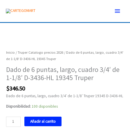
Ir
Menú
al
contenido
princ
Dado
de
6
Inicio
/
Truper Catalogo precios 2026
/ Dado de 6 puntas, largo, cuadro 3/4′
puntas,
de 1-1/8′ D-3436-HL 19345 Truper
largo,
Dado de 6 puntas, largo, cuadro 3/4′ de
cuadro
1-1/8′ D-3436-HL 19345 Truper
3/4'
de
$
346.50
1-
1/8'
Dado de 6 puntas, largo, cuadro 3/4′ de 1-1/8′ Truper 19345 D-3436-HL
D-
Disponibilidad:
100 disponibles
3436-
HL
19345
Añadir al carrito
Truper