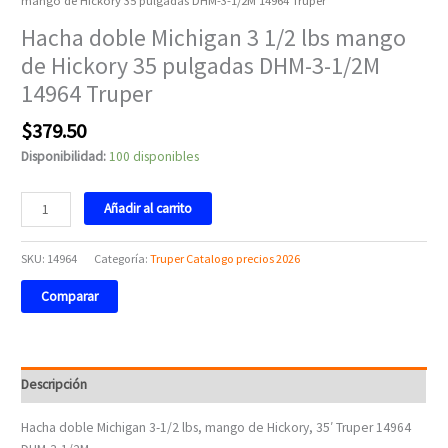
mango de Hickory 35 pulgadas DHM-3-1/2M 14964 Truper
14964
Hacha doble Michigan 3 1/2 lbs mango
Truper
cantidad
de Hickory 35 pulgadas DHM-3-1/2M
14964 Truper
$
379.50
Disponibilidad:
100 disponibles
Añadir al carrito
SKU:
14964
Categoría:
Truper Catalogo precios 2026
Comparar
Descripción
Hacha doble Michigan 3-1/2 lbs, mango de Hickory, 35′ Truper 14964