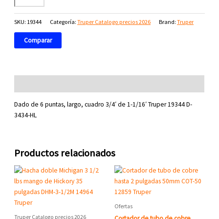
cantidad
SKU:
19344
Categoría:
Truper Catalogo precios 2026
Brand:
Truper
Comparar
Descripción
Dado de 6 puntas, largo, cuadro 3/4′ de 1-1/16′ Truper 19344 D-
3434-HL
Productos relacionados
Ofertas
Truper Catalogo precios 2026
Cortador de tubo de cobre