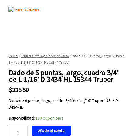
Menú
Ir
principal
al
contenido
Dado
de
6
Inicio
/
Truper Catalogo precios 2026
/ Dado de 6 puntas, largo, cuadro
puntas,
3/4′ de 1-1/16′ D-3434-HL 19344 Truper
largo,
Dado de 6 puntas, largo, cuadro 3/4′
cuadro
de 1-1/16′ D-3434-HL 19344 Truper
3/4'
de
$
335.50
1-
1/16'
Dado de 6 puntas, largo, cuadro 3/4′ de 1-1/16′ Truper 19344 D-
D-
3434-HL
3434-
Disponibilidad:
100 disponibles
HL
19344
Añadir al carrito
Truper