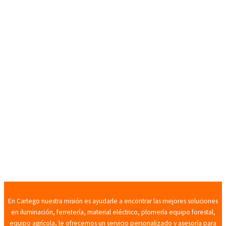
En Cartego nuestra misión es ayudarle a encontrar las mejores soluciones
en iluminación, ferretería, material eléctrico, plomería equipo forestal,
equipo agrícola, le ofrecemos un servicio personalizado y asesoría para