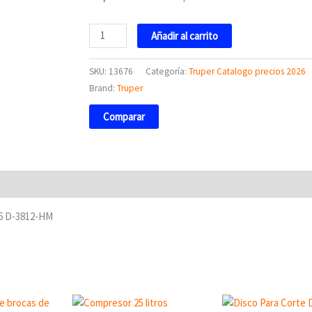
HM
13676
Añadir al carrito
Truper
cantidad
SKU:
13676
Categoría:
Truper Catalogo precios 2026
Brand:
Truper
Comparar
76 D-3812-HM