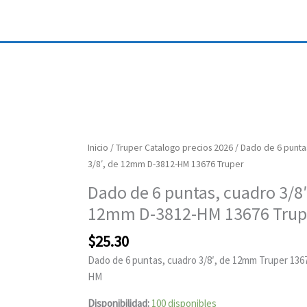
Dado
Inicio
/
Truper Catalogo precios 2026
/ Dado de 6 punta
de
3/8′, de 12mm D-3812-HM 13676 Truper
6
Dado de 6 puntas, cuadro 3/8′
puntas,
12mm D-3812-HM 13676 Trup
cuadro
3/8',
$
25.30
de
Dado de 6 puntas, cuadro 3/8′, de 12mm Truper 136
12mm
HM
D-
3812-
Disponibilidad:
100 disponibles