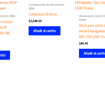
Compresores de aire precios
2026
Compresor 25 litros
precios 2026
discos para cortar m
truper
$
2,646.00
e brocas
Disco para corte 
ad 29
Añadir al carrito
metal 14 pulgadas
BAV-29C
ABT-742 11567 Tr
$
86.90
Añadir al carrit
rrito