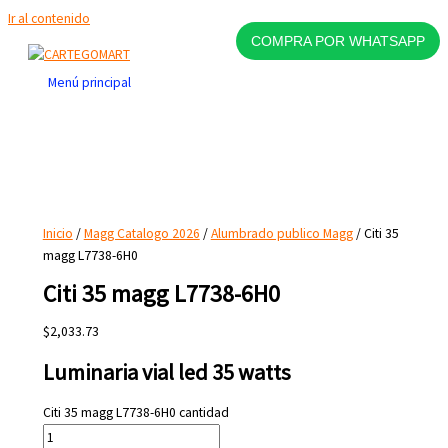
Ir al contenido
COMPRA POR WHATSAPP
Menú principal
Inicio
/
Magg Catalogo 2026
/
Alumbrado publico Magg
/ Citi 35
magg L7738-6H0
Citi 35 magg L7738-6H0
$
2,033.73
Luminaria vial led 35 watts
Citi 35 magg L7738-6H0 cantidad