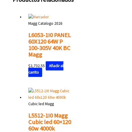
Magg Catalogo 2026
L6053-1I0 PANEL
60X120 64W P
100-305V 40K BC
Magg
$
2,732.55
Añadir al
carrito
Cubic led Magg
L5512-1I0 Magg
Cubic led 60×120
60w 4000k