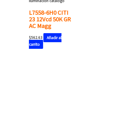
Iluminación catalogo
L7558-6H0 CITI
23 12Vcd 50K GR
AC Magg
$
562.63
Añadir al
carrito