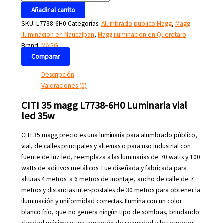
Añadir al carrito
SKU:
L7738-6H0
Categorías:
Alumbrado publico Magg
,
Magg
iluminacion en Naucalpan
,
Magg iluminacion en Queretaro
Brand:
MAGG
Comparar
Descripción
Valoraciones (0)
CITI 35 magg L7738-6H0 Luminaria vial
led 35w
CITI 35 magg precio es una luminaria para alumbrado público,
vial, de calles principales y alternas o para uso industrial con
fuente de luz led,
reemplaza a las luminarias de 70 watts y 100
watts de aditivos metálicos. Fue diseñada y fabricada para
alturas 4 metros a 6 metros de montaje, ancho de calle de 7
metros y distancias inter-postales de 30 metros para obtener la
iluminación y uniformidad correctas. Ilumina con un color
blanco frío, que no genera ningún tipo de sombras, brindando
claridad máxima y una sensación de seguridad a los espacios