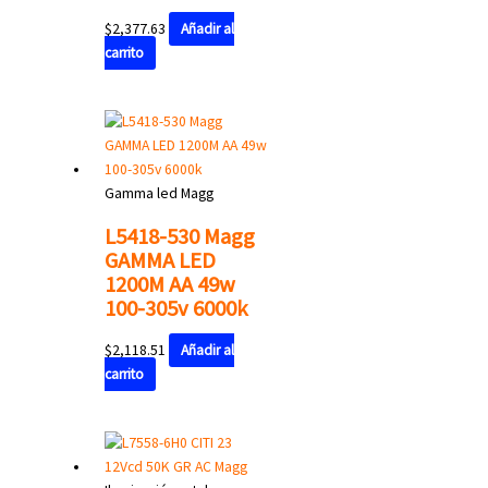
$
2,377.63
Añadir al
carrito
Gamma led Magg
L5418-530 Magg
GAMMA LED
1200M AA 49w
100-305v 6000k
$
2,118.51
Añadir al
carrito