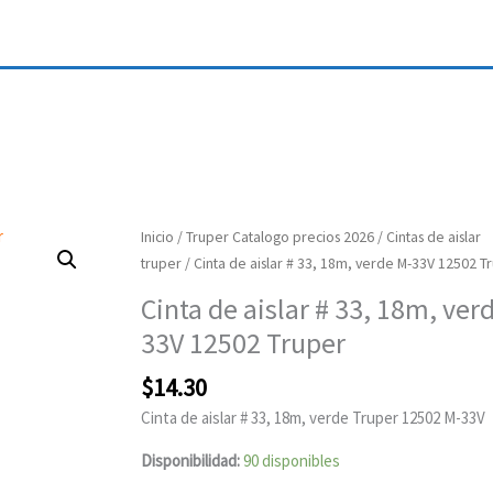
Cinta
Inicio
/
Truper Catalogo precios 2026
/
Cintas de aislar
de
truper
/ Cinta de aislar # 33, 18m, verde M-33V 12502 T
aislar
Cinta de aislar # 33, 18m, ver
#
33V 12502 Truper
33,
18m,
$
14.30
verde
Cinta de aislar # 33, 18m, verde Truper 12502 M-33V
M-
33V
Disponibilidad:
90 disponibles
12502