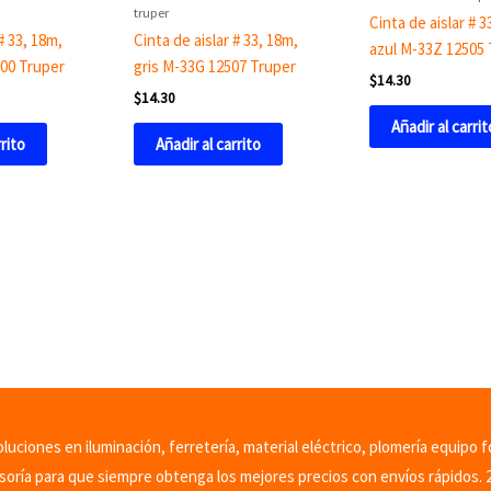
truper
Cinta de aislar # 3
# 33, 18m,
Cinta de aislar # 33, 18m,
azul M-33Z 12505 
00 Truper
gris M-33G 12507 Truper
$
14.30
$
14.30
Añadir al carrit
rrito
Añadir al carrito
uciones en iluminación, ferretería, material eléctrico, plomería equipo f
soría para que siempre obtenga los mejores precios con envíos rápidos. 