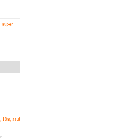
:
Truper
r