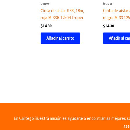
truper
truper
Cinta de aislar # 33, 18m,
Cinta de aislar 
roja M-33R 12504 Truper
negra M-33 125
$
14.30
$
14.30
Añadir al carrito
Añadir al ca
En Cartego nuestra misión es ayudarle a encontrar las mejores sol
ase