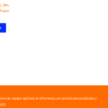
3, 18m,
Truper
o
orestal, equipo agrícola, le ofrecemos un servicio personalizado y
2023