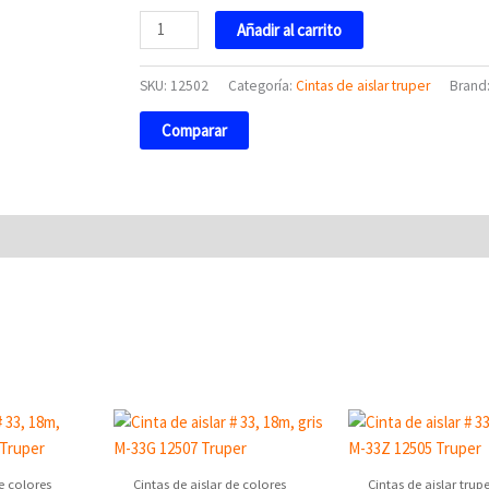
Truper
Añadir al carrito
cantidad
SKU:
12502
Categoría:
Cintas de aislar truper
Brand
Comparar
de colores
Cintas de aislar de colores
Cintas de aislar trupe