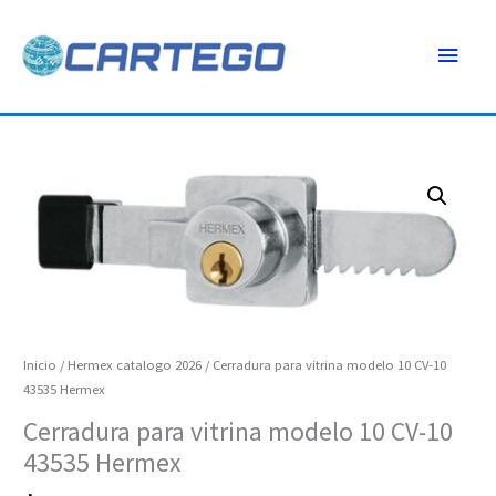
Ir
Menú
al
contenido
princ
Cerradura
para
vitrina
modelo
10
CV-
10
43535
Inicio
/
Hermex catalogo 2026
/ Cerradura para vitrina modelo 10 CV-10
Hermex
43535 Hermex
cantidad
Cerradura para vitrina modelo 10 CV-10
43535 Hermex