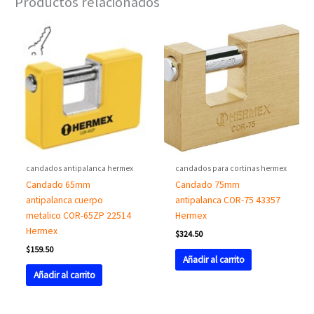
Productos relacionados
candados antipalanca hermex
candados para cortinas hermex
Candado 65mm
Candado 75mm
antipalanca cuerpo
antipalanca COR-75 43357
metalico COR-65ZP 22514
Hermex
Hermex
$
324.50
$
159.50
Añadir al carrito
Añadir al carrito