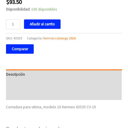
$
93.50
Disponibilidad:
100 disponibles
Añadir al carrito
SKU:
43535
Categoría:
Hermex catalogo 2026
Comparar
Descripción
Información adicional
Valoraciones (0)
Cerradura para vitrina, modelo 10 Hermex 43535 CV-10