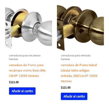
cerraduras para recamara
cerraduras para entrada
hermex
hermex
cerradura de Pomo para
cerradura de Pomo trubal
recámara cromo Basic BAL-
tubular latón antiguo
CM-RP 23565 Hermex
entrada, BALT-LA-EP 23656
Hermex
$
121.00
$
121.00
Añadir al carrito
Añadir al carrito