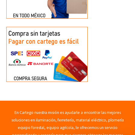
En Cartego nuestra misión es ayudarle a encontrar las mejores
soluciones en iluminación, ferretería, material eléctrico, plomería
equipo forestal, equipo agrícola, le ofrecemos un servicio