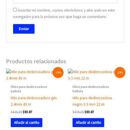
Guardar mi nombre, correo electrónico y sitio web en este
navegador para la próxima vez que haga un comentario.
Productos relacionados
Original
Current
Original
Current
-19%
-19%
price
price
price
price
was:
is:
was:
is:
$115.25.
$93.87.
$115.25.
$93.87.
Hilos para desbrozadora
Hilos para desbrozadora
bellota
bellota
Hilo para desbrozadora gris
Hilo para desbrozadora
2.4mm 43 m
negro 3.3 mm 22 m
$
115.25
$
93.87
$
115.25
$
93.87
Añadir al carrito
Añadir al carrito