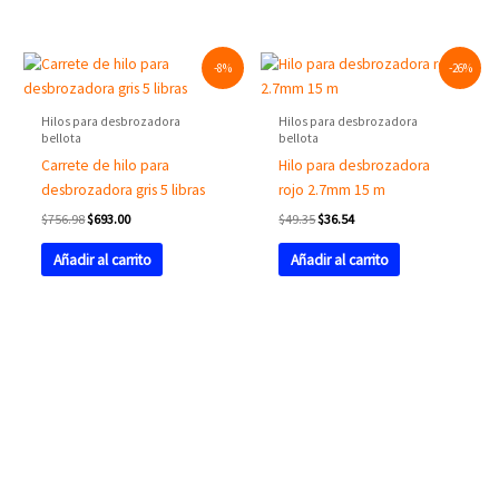
Original
Current
Original
Current
-8%
-26%
price
price
price
price
was:
is:
was:
is:
$756.98.
$693.00.
$49.35.
$36.54.
Hilos para desbrozadora
Hilos para desbrozadora
bellota
bellota
Carrete de hilo para
Hilo para desbrozadora
desbrozadora gris 5 libras
rojo 2.7mm 15 m
$
756.98
$
693.00
$
49.35
$
36.54
Añadir al carrito
Añadir al carrito