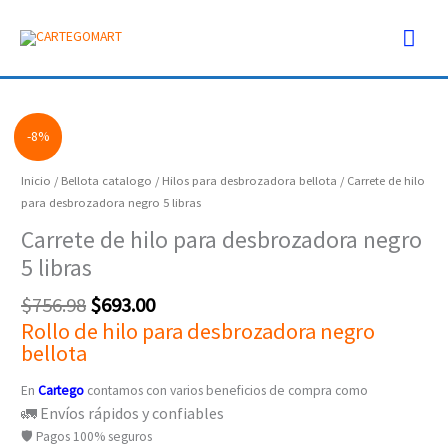
Ir
Men
al
contenido
prin
Original
Current
Carrete
-8%
price
price
de
was:
is:
hilo
Inicio
/
Bellota catalogo
/
Hilos para desbrozadora bellota
/ Carrete de hilo
$756.98.
$693.00.
para
para desbrozadora negro 5 libras
desbrozadora
Carrete de hilo para desbrozadora negro
negro
5 libras
5
libras
$
756.98
$
693.00
cantidad
Rollo de hilo para desbrozadora negro
bellota
En
Cartego
contamos con varios beneficios de compra como
🚛 Envíos rápidos y confiables
🛡️ Pagos 100% seguros